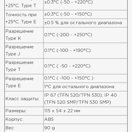
±0.3°C (-50 - +220°C)
+25°C, Type T
±0.3°C (-50 - +150°C)
Точность при
+25°C, Type E
±0.5 % для остального диапазона
Разрешение
0.1°C (-200 - +250°C)
Type K
Разрешение
0.1°C (-100 - +190°C)
Type J
Разрешение
0.1°C ( -50 - +220°C)
Type T
0.1°C ( -100 - +150°C )
Разрешение
Type E
1°C для остального диапазона
IP 67 (TFN 520/TFN 530); IP 40
Класс защиты:
(TFN 520 SMP/TFN 530 SMP)
Размеры:
115 x 54 x 22 мм
Корпус:
ABS
Вес:
90 g