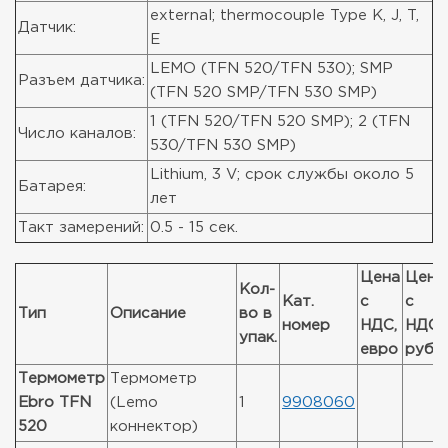
external; thermocouple Type K, J, T,
Датчик:
E
LEMO (TFN 520/TFN 530); SMP
Разъем датчика:
(TFN 520 SMP/TFN 530 SMP)
1 (TFN 520/TFN 520 SMP); 2 (TFN
Число каналов:
530/TFN 530 SMP)
Lithium, 3 V; срок службы около 5
Батарея:
лет
Такт замерений:
0.5 - 15 сек.
Цена
Цена
Кол-
Кат.
с
с
Тип
Описание
во в
номер
НДС,
НДС,
упак.
евро
руб
Термометр
Термометр
Ebro TFN
(Lemo
1
9908060
520
коннектор)