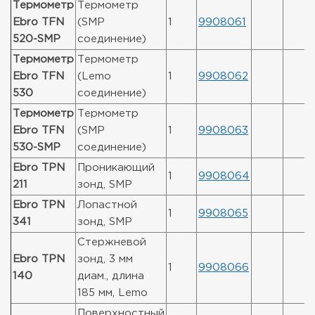
Термометр
Термометр
Ebro TFN
(SMP
1
9908061
520-SMP
соединение)
Термометр
Термометр
Ebro TFN
(Lemo
1
9908062
530
соединение)
Термометр
Термометр
Ebro TFN
(SMP
1
9908063
530-SMP
соединение)
Ebro TPN
Проникающий
1
9908064
211
зонд, SMP
Ebro TPN
Лопастной
1
9908065
341
зонд, SMP
Стержневой
Ebro TPN
зонд, 3 мм
1
9908066
140
диам., длина
185 мм, Lemo
Поверхностный