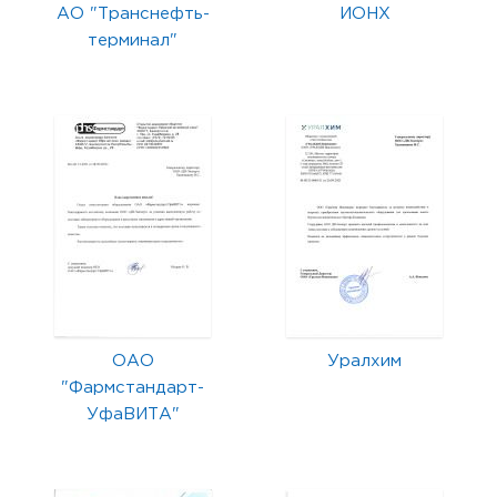
АО "Транснефть-
ИОНХ
терминал"
ОАО
Уралхим
"Фармстандарт-
УфаВИТА"