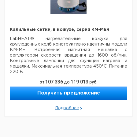
Калильные сетки, в кожухе, серия KM-MER
LabHEAT® нагревательные кожухи для
круглодонных колб конструктивно идентичны
модели
KM-ME. Встроенная магнитная мешалка с
регулятором скорости вращения до
1600 об/мин.
Контрольные лампочки для функции нагрева и
мешалки. Максимальная температура 450°C. Питание
220 В.
107 336
119 013
от
до
руб.
Ц
Диаметр
Количество
Кол-
Объем
Мощность
Кат.
с
колбы,
Получить предложение
зон.
во в
мл.
Вт
номер
Н
мм.
Нагрева
упак.
е
100
64
100
1
1
9642545
Подробнее
250
85
150
2
1
9642546
500
105
200
2
1
9642547
1000
131
300
2
1
9642548