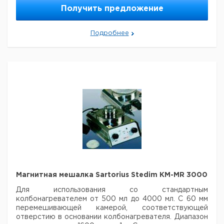
100
64
200
1
9642440
Получить предложение
250
85
300
1
9642441
500
105
500
1
9642442
Подробнее
1000
131
750
1
9642443
2000
166
1200
1
9642444
4000
207
1800
1
9642445
6000
236
2500
1
9642446
Рекомендуем купить по низкой цене.
Магнитная мешалка Sartorius Stedim KM-MR 3000
Для использования со стандартным
колбонагревателем от 500 мл до 4000 мл. С 60 мм
перемешивающей камерой, соответствующей
отверстию в основании колбонагревателя. Диапазон