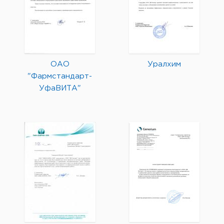
ОАО
Уралхим
"Фармстандарт-
УфаВИТА"