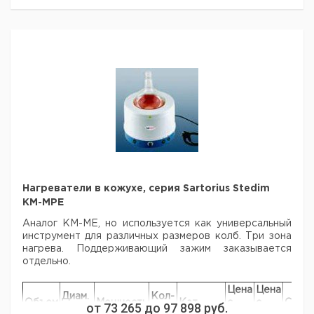
500
105
200
1
9642523
1000
131
300
1
9642524
2000
166
500
1
9642525
3000
185
600
1
9642526
4000
207
750
1
9642527
5000
223
860
1
9642528
6000
236
1000
1
9642529
10000
279
1400
1
9642530
20000
345
2000
1
9642531
Рекомендуем купить по низкой цене.
Нагреватели в кожухе, серия Sartorius Stedim
KM-MPE
Аналог KM-ME, но используется как универсальный
инструмент для различных размеров колб. Три зона
нагрева. Поддерживающий зажим заказывается
отдельно.
Цена
Цена
Диам.
Кол-
Объем
Мощность
Кат.
с
с
Срок
от
73 265
до
97 898
руб.
колбы
во в