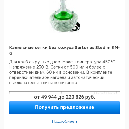
Калильные сетки без кожуха Sartorius Stedim KM-
G
Для колб с круглым дном. Макс. температура 450°C.
Напряжение 230 В. Сетки от 500 мл и более с
отверстием диам. 60 мм в основании. В комплекте
переключатель зон нагрева и автоматический
выключатель защиты по питанию.
Цена
Цена
от
49 944
до
220 826
руб.
Диам.
Кол-
Объем
Мощность
Кат.
с
с
Срок
колбы
во в
мл
Вт
номер
НДС,
НДС,
поста
Получить предложение
мм
упак.
евро
руб
25
41
65
1
9642401
Подробнее
50
51
75
1
9642402