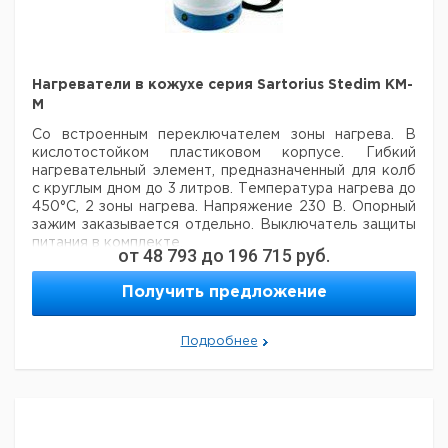
Нагреватели в кожухе серия Sartorius Stedim KM-
M
Со встроенным переключателем зоны нагрева. В
кислотостойком пластиковом корпусе. Гибкий
нагревательный элемент, предназначенный для колб
с круглым дном до 3 литров. Температура нагрева до
450°C, 2 зоны нагрева. Напряжение 230 В. Опорный
зажим заказывается отдельно. Выключатель защиты
питания в комплекте.
от
48 793
до
196 715
руб.
Цена
Цена
Получить предложение
Диам.
Кол-
Объем
Мощность
Кат.
с
с
Срок
колбы
во в
мл
Вт
номер
НДС,
НДС,
пост
мм
упак.
евро
руб
Подробнее
50
51
55
1
9642500
100
64
100
1
9642501
250
85
150
1
9642502
500
105
200
1
9642503