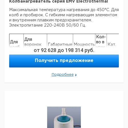
Колбанагреватель серия ЕМV Electrothermal
Максимальная температура нагревания до 450°C. Для
колб и пробирок. С гибкими нагревающим элементом
и внутренним плавким предохранителем.
Электропитание 220-240В 50/60 Гц.
Кол-
Для
Для
во в
воронок
Габаритные
Мощность
Кат.
колб
упак.
от
92 628
до
198 314
руб.
диаметром
размеры мм
Вт
номер
мл
В
мм
упак
Получить предложение
10 -
175 x 260 x
50 - 100
60
1
9643072
50
127
Подробнее
100 -
175 x 260 x
75 - 100
60
1
9643073
250
127
500 -
238 x 310 x
100 - 200
100
1
9643074
1000
145
1000 -
350 x 400 x
200 - 300
800
1
9643075
5000*
190
Рекомендуем купить по низкой цене.