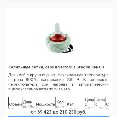
100
64
120
1
9642403
250
85
180
1
9642404
500
105
250
1
9642405
1000
131
450
1
9642406
2000
166
600
1
9642407
3000
185
800
1
9642408
4000
207
900
1
9642409
5000
223
1200
1
9642410
6000
236
1400
1
9642411
10000
279
2000
1
9642412
20000
345
2200
1
9642413
Калильные сетки, серия Sartorius Stedim KM-GH
Рекомендуем купить по низкой цене.
Для колб с круглым дном. Максимальная температура
нагрева 900°C, напряжение 230 В. В комплекте
переключатель зон нагрева и автоматический
выключатель защиты по питанию.
Цена
Цена
Диам.
Кол-
Объем
Мощность
Кат.
с
с
Срок
колбы
во в
мл
Вт
номер
НДС,
НДС,
поста
от
69 423
до
210 230
руб.
мм
упак.
евро
руб