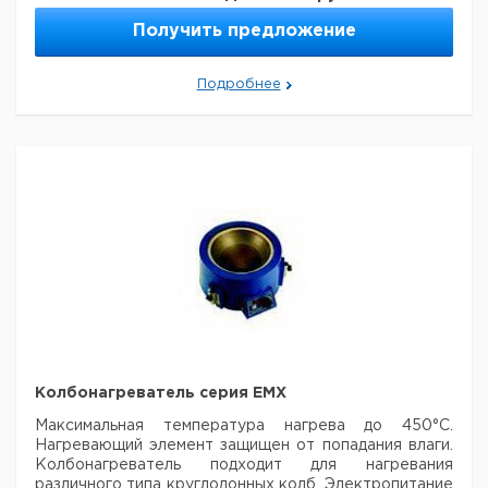
мл
Вт
номер
НДС,
НДС,
поста
мм
упак.
евро
руб
Получить предложение
50 -
51 -
160
1
9642540
250
85
Подробнее
250 -
85 -
350
1
9642541
1000
131
1000 -
131 -
700
1
9642542
3000
185
Рекомендуем купить по низкой цене.
Колбонагреватель серия ЕМХ
Максимальная температура нагрева до 450°C.
Нагревающий элемент защищен от попадания влаги.
Колбонагреватель подходит для нагревания
различного типа круглодонных колб. Электропитание