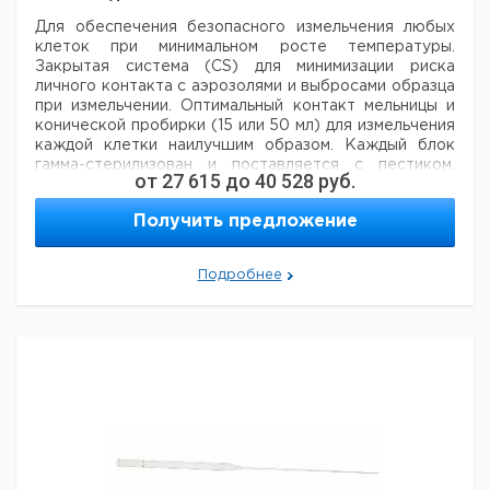
Для обеспечения безопасного измельчения любых
клеток при минимальном
росте температуры.
Закрытая система (CS) для минимизации риска
личного
контакта с аэрозолями и выбросами образца
при измельчении.
Оптимальный контакт мельницы и
конической пробирки (15 или 50 мл) для измельчения
каждой клетки наилучшим образом.
Каждый блок
гамма-стерилизован и поставляется с пестиком,
от
27 615
до
40 528
руб.
конической пробиркой (ПП), твердыми крышками
(ПЭ высокой плотности) и этикетками.
Тип CS1:
Получить предложение
наконечник из стеклонаполненного полипропилена
(30%/70%) для стандартного измельчения.
Тип CS2:
керамический наконечник (литый кремний) для
Подробнее
твердого измельчения.
Кол-
Цена с
Цена с
Объем
Кат.
Срок
Тип
во в
НДС,
НДС,
мл.
номер
поставки
упак.
евро
руб
CS
15
10
9651050
1
CS
50
10
9651051
1
CS