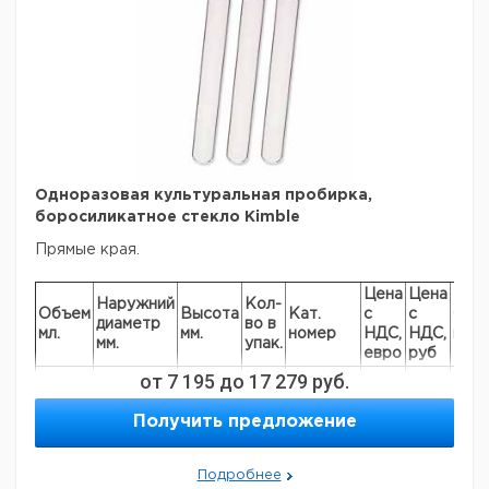
Одноразовая культуральная пробирка,
боросиликатное стекло Kimble
Прямые края.
Цена
Цена
Наружний
Кол-
Объем
Высота
Кат.
с
с
Сро
диаметр
во в
мл.
мм.
номер
НДС,
НДС,
пост
мм.
упак.
евро
руб
от
7 195
до
17 279
руб.
1
6
50
1000
6202371
4
10
75
1000
6073292
Получить предложение
6
12
75
1000
6202825
10
13
100
1000
6072378
Подробнее
15
16
100
1000
6084955