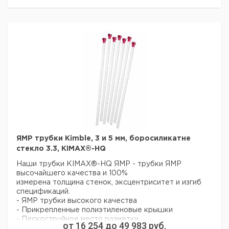
24
16
150
1000
6257491
28
18
150
500
6251868
ЯМР трубки Kimble, 3 и 5 мм, боросиликатне
стекло 3.3, KIMAX®-HQ
Наши трубки KIMAX®-HQ ЯМР - трубки ЯМР
высочайшего качества и 100%
измерена толщина стенок, эксцентриситет и изгиб
спецификаций.
- ЯМР трубки высокого качества
- Прикрепленные полиэтиленовые крышки
- Пескоструйное место разметки
от
16 254
до
49 983
руб.
- Изготовлен из 33 расширений, низкоизвлекаемое