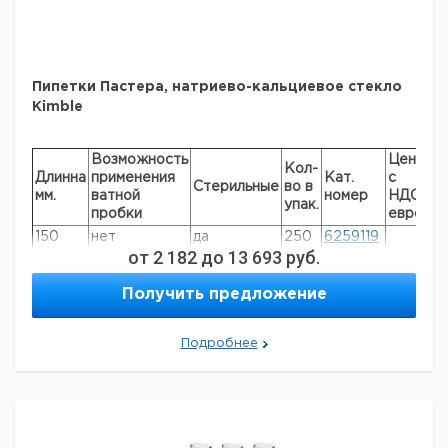
15
10
9651052
2
CS
50
10
9651053
2
Пипетки Пастера, натриево-кальциевое стекло
Kimble
Возможность
Цена
Це
Кол-
Длинна
применения
Кат.
с
с
Стерильные
во в
мм.
ватной
номер
НДС,
НД
упак.
пробки
евро
ру
150
нет
да
250
6259119
от
2 182
до
13 693
руб.
230
нет
нет
250
6281626
230
да
нет
250
6281627
Получить предложение
Подробнее