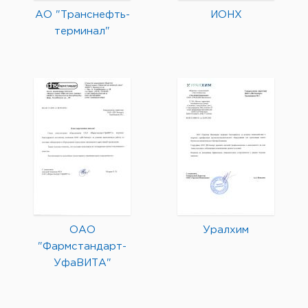
АО "Транснефть-
ИОНХ
терминал"
ОАО
Уралхим
"Фармстандарт-
УфаВИТА"