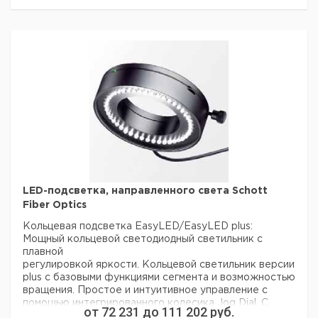
- Блок питания на 220 В
- Чехол для защиты от пыли
Цена
Цена
Кол-
Кат.
с
с
Срок
Тип
Описание
во в
номер
НДС,
НДС,
поставки
упак.
евро
руб
Встроенный
конденсор
F1110
Аббе (0,65) с
1
6239879
LED
ирисовой
диафрагмой
Фокусируемый
конденсор
LED-подсветка, направленного света Schott
F1115
Аббе (1,25) с
1
6243414
LED
Fiber Optics
ирисовой
диафрагмой
Кольцевая подсветка EasyLED/EasyLED plus:
Мощный кольцевой светодиодный светильник с
плавной
регулировкой яркости. Кольцевой светильник версии
plus с базовыми функциями сегмента и возможностью
вращения. Простое и интуитивное управление с
помощью интегрированного колесика Jog Dial. С
от
72 231
до
111 202
руб.
адаптером питания на широкий диапазон входного