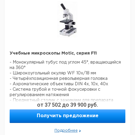
Учебные микроскопы Motic, серия F11
- Монокулярный тубус под углом 45°, вращающийся
на 360°
- Широкоугольный окуляр WF 10x/18 мм
- Четырёхпозиционная револьверная головка
- Ахроматические объективы DIN 4x, 10x, 40x
- Система грубой и точной фокусировки с
регулированием натяжения
- Предметный столик с зажимами для препарата
от
37 502
до
39 900
руб.
- Встроенный конденсор Аббе (0,65) с ирисовой
диафрагмой (F1110)
Получить предложение
- Фокусируемый конденсор Аббе (1,25) с ирисовой
диафрагмой (F1115)
- Светодиодная подсветка (20 мА/3,5 В/70 мВт) со
Подробнее
ступенчатой настройкой интенсивности