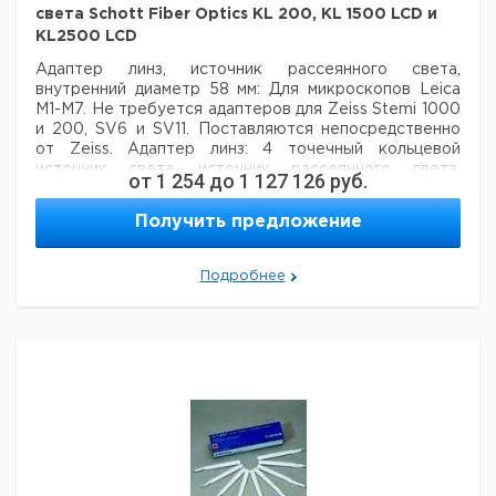
световод в ПВХ
света Schott Fiber Optics KL 200, KL 1500 LCD и
оболочке, 4.0 мм
1
9705226
KL2500 LCD
диам., длина 1000
мм
Адаптер линз, источник рассеянного света,
внутренний диаметр 58 мм: Для микроскопов Leica
6-точечная
M1-M7. Не требуется адаптеров для Zeiss Stemi 1000
кольцевая лампа,
1
9705230
и 200, SV6 и SV11. Поставляются непосредственно
внутр. диам. 66 мм
от Zeiss. Адаптер линз: 4 точечный кольцевой
6-точечная
источник света, источник рассеянного света,
от
1 254
до
1 127 126
руб.
кольцевая лампа,
1
9705231
внутренний диаметр 58 мм: Не требуется адаптера
внутр. диам. 58 мм
для Leica GZ6, M8, M10, M12 и MZAPO микроскопов.
Получить предложение
Цена
Цена
Кол-
Кат.
с
с
Срок
Подробнее
Описание
во в
номер
НДС,
НДС,
поставки
упак.
евро
руб
Галогенная лампа
1
9705215
8 V / 20 Вт
Предохранитель
1
9705216
230 В
S-образный
стекловолоконный
световод,
1
9705221
ординарный, 3.5 мм