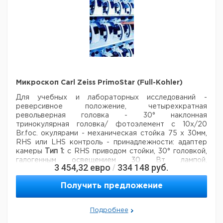
Микроскоп Carl Zeiss PrimoStar (Full-Kohler)
Для учебных и лабораторных исследований
-
реверсивное положение, четырехкратная
револьверная головка
- 30° наклонная
тринокулярная головка/ фотоэлемент с 10x/20
Br.foc. окулярами
- механическая стойка 75 x 30мм,
RHS или LHS контроль
- принадлежности: адаптер
камеры
Тип 1:
с RHS приводом стойки, 30° головкой,
галогенным освещением 30 Вт лампой,
3 454,32
евро
334 148
руб.
/
планахроматическими 4x, 10x, 40x
и 100х смазанными
объективами.
Тип 2 (для фазового контраста):
с RHS
Получить предложение
приводом стойки, 30° головкой, галогенным
освещением 30 Вт лампой, планахроматическими 4x,
10x,
40x-Ph2 и 100х смазанными объективами.
Тип 3:
с
Подробнее
RHS приводом стойки, фотоэлементом, 30° головкой,