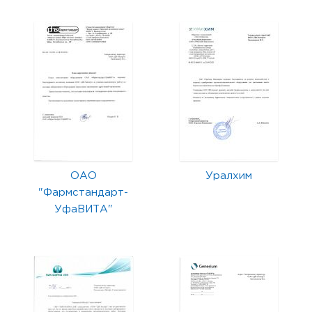
ОАО
Уралхим
"Фармстандарт-
УфаВИТА"