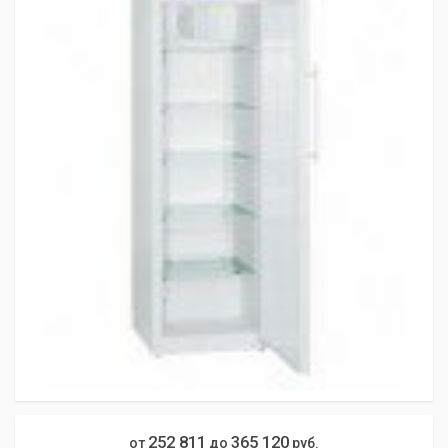
252 811
365 120
от
до
руб.