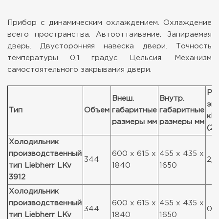
Прибор с динамическим охлаждением.
Охлаждение
всего пространства.
Автооттаивание. Запираемая
дверь.
Двусторонняя навеска двери.
Точность
температуры 0,1 градус Цельсия.
Механизм
самостоятельного закрывания двери.
Ра
Внеш.
Внутр.
эн
Тип
Объем
габаритные
габаритные
кВ
размеры мм
размеры мм
(24
Холодильник
производственный
600 x 615 x
455 x 435 x
344
2,0
тип Liebherr LKv
1840
1650
3912
Холодильник
производственный
600 x 615 x
455 x 435 x
344
0,8
тип Liebherr LKv
1840
1650