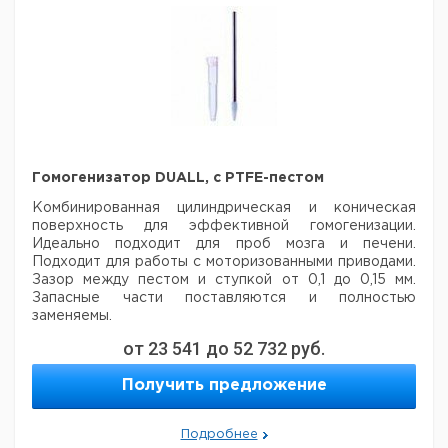
Гомогенизатор DUALL, с PTFE-пестом
Комбинированная цилиндрическая и коническая
поверхность для эффективной гомогенизации.
Идеально подходит для проб мозга и печени.
Подходит для работы с моторизованными приводами.
Зазор между пестом и ступкой от 0,1 до 0,15 мм.
Запасные части поставляются и полностью
заменяемы.
от
23 541
до
52 732
руб.
Пестик
Ступка
Цена
Цена
Кол-
Объем
Д х
Д х
Кат.
с
с
Размер
Получить предложение
во в
мл
диам.
диам.
номер
НДС,
НДС,
упак.
мм
мм
евро
руб
155 x
Подробнее
20
1
80 x 13
1
9651656