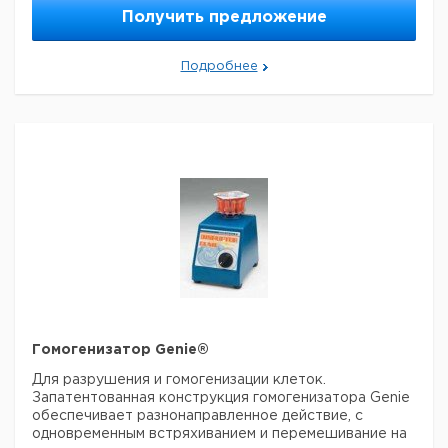
евро
руб
Получить предложение
2
60
1
9651616
7
125
1
9651617
Подробнее
15
157
1
9651618
40
215
1
9651619
100
232
1
9651620
Гомогенизатор Genie®
Для разрушения и гомогенизации клеток.
Запатентованная конструкция
гомогенизатора Genie
обеспечивает разнонаправленное действие, с
одновременным
встряхиванием и перемешивание на