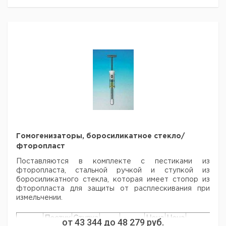
4.5
120 x
21
3
210 x 6
1
9651657
16
150 x
22
5
228 x 6
1
9651658
18
175 x
23
15
268 x 6
1
9651659
25
305 x
215 x
24
30
1
9651660
10
32
330 x
225 x
25
50
1
9651661
10
38
Гомогенизаторы, боросиликатное стекло/
фторопласт
Поставляются в комплекте с пестиками из
фторопласта, стальной ручкой и
ступкой из
боросиликатного стекла, которая имеет стопор из
фторопласта для
защиты от расплескивания при
измельчении.
Пестик
Ступка
Цена
Цена
от
43 344
до
48 279
руб.
Кол-