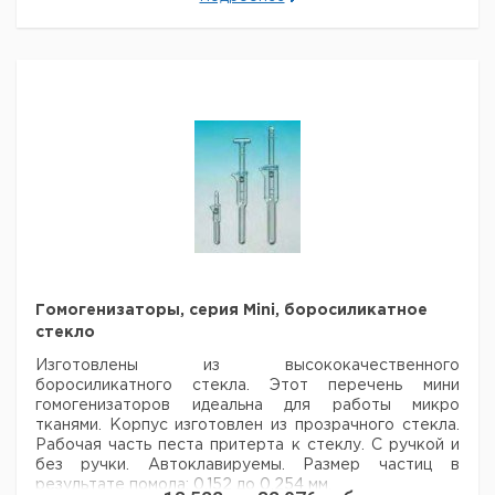
прибор для использования в защитной перчаточной
камере с инфекционным материалом. Аксессуары по
запросу.
Цена
Цена
Внеш.
Кол-
Кат.
с
с
С
Тип
габаритные
во в
номер
НДС,
НДС,
п
размеры мм
упак.
евро
руб
schuett
320 x 300 x
homgenplus, 230
1
9651560
880
В
Быстрозажимной
-
1
9651564
патрон для песта
Гомогенизаторы, серия Mini, боросиликатное
стекло
Изготовлены из высококачественного
боросиликатного стекла. Этот перечень
мини
гомогенизаторов идеальна для работы микро
тканями. Корпус изготовлен
из прозрачного стекла.
Рабочая часть песта притерта к стеклу. С ручкой и
без ручки. Автоклавируемы. Размер
частиц в
результате помола: 0,152 до 0,254 мм.