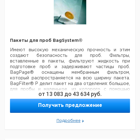
Соломка для
диам. 0,45 - 0,50,
1
9651424
BagTips®
BagPipet®, 19 см,
1000
9570092
бутыль ~570 мл
Regular
стерильно
Стеклянные бусы,
Соломка для
диам. 1 мм , бутыль
1
9651425
BagTips®
BagPipet®, 24
1000
9.57 093
~570 мл
Jumbo
см, стерильно
Модернизационный
комплект для
Пакеты для проб BagSystem®
использования с
1
9651462
Имеют высокую механическую прочность и этим
микродисмематором
создают безопасность для проб. Фильтры,
U контейнеров (3,5
вставленные в пакеты, фильтруют жидкость при
и 7 мл)
подготовке проб и задерживают частицы проб.
BagPage® оснащены мембранным фильтром,
* Для Nalgene 5011-0012!
который распространяется на всю ширину пакета.
BagFilter® P делит пакет на два отделения: большое,
для пробы и маленькое, из которого с помощью
от
13 083
до
43 634
руб.
BagPipet отбирается фильтрованный раствор.
Упакованы стерильно.
Получить предложение
Кол-
Ширина
Высота
Кат.
Подробнее
Тип
Описание
во в
мм
мм
номер
упак.
BagLight®
Плоский пакет,