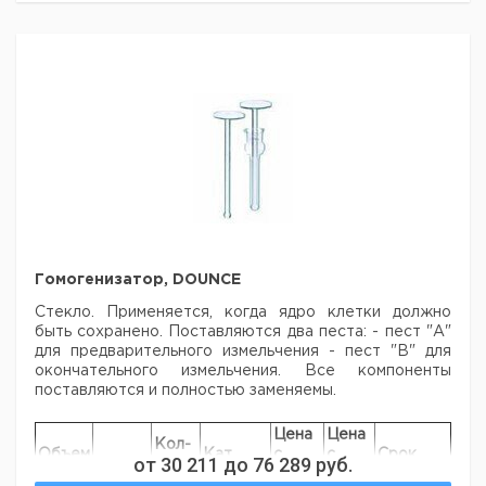
20
3
154 x 5
115 x 12
1
9651691
140 x
21
5
215 x 6
1
9651692
15
150 x
22
8
212 x 6
1
9651693
19
175 x
23
17
266 x 6
1
9651694
25
220 x
24
45
269 x 6
1
9651695
32
Гомогенизатор, DOUNCE
Стекло. Применяется, когда ядро клетки должно
быть сохранено.
Поставляются два песта:
- пест "А"
для предварительного измельчения
- пест "В" для
окончательного измельчения.
Все компоненты
поставляются и полностью заменяемы.
Цена
Цена
Кол-
Объем
Кат.
с
с
Срок
от
30 211
до
76 289
руб.
Длина*
во в
мл
номер
НДС,
НДС,
поставки
упак.