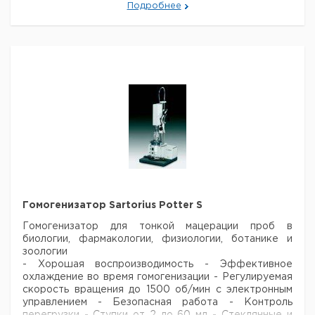
Подробнее
2
20
тефлоновый
1
9651857
пестик
Цилиндрический
2
30
тефлоновый
1
9651858
пестик
Цилиндрический
3
40
тефлоновый
1
9651859
пестик
Цилиндрический
тефлоновый
2
5
пестик,
1
9651860
усиленный
стекловолокном
Цилиндрический
тефлоновый
Гомогенизатор Sartorius Potter S
2
10
пестик,
1
9651861
усиленный
Гомогенизатор для тонкой мацерации проб в
стекловолокном
биологии, фармакологии, физиологии, ботанике и
зоологии
Цилиндрический
- Хорошая воспроизводимость
- Эффективное
тефлоновый
охлаждение во время гомогенизации
- Регулируемая
3
15
пестик,
1
9651862
скорость вращения до 1500 об/мин с электронным
усиленный
управлением
- Безопасная работа
- Контроль
стекловолокном