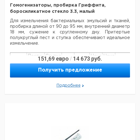
Стеклянный
Гомогенизаторы, пробирка Гриффита,
5
8
цилиндрический
1
9651868
боросиликатное стекло 3.3, малый
пестик
Стеклянный
Для измельчения бактериальных эмульсий и тканей,
5
15
цилиндрический
1
9651869
пробирка длиной от 90 до
95 мм, внутренний диаметр
пестик
18 мм, сужение к сругленному дну.
Притертые
Стеклянный
полукруглый пест и ступка обеспечивают идеальное
6
40
цилиндрический
1
9651870
измельчение.
пестик
Пестик
Ступка
Цена
Цена
151,69
евро
14 673
руб.
/
Кол-
Объем
Д х
Д х
Кат.
с
с
Срок
во в
мл.
диам.
диам.
номер
НДС,
НДС,
поставки
Получить предложение
упак.
Мм.
Мм.
евро
руб
150 x
9.164
5
95 x 18
1
Подробнее
12
550