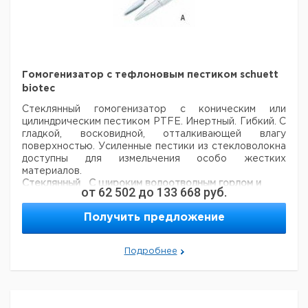
Гомогенизатор с тефлоновым пестиком schuett
biotec
Стеклянный гомогенизатор с коническим или
цилиндрическим пестиком PTFE. Инертный. Гибкий. С
гладкой, восковидной, отталкивающей влагу
поверхностью. Усиленные пестики из стекловолокна
доступны для измельчения особо жестких
материалов.
Стеклянный
С широким водоотводным горлом и
от
62 502
до
133 668
руб.
сосуд Тип 1:
носиком, конической формы (рис. A)
Стеклянный
без широкого горла (рис. В).
Получить предложение
сосуд Тип 2:
Стеклянный
с широким водоотводным горлом и
сосуд Тип 3:
носиком, цилиндрическая (рис. C)
Подробнее
Цена
Цена
Кол-
Кат.
с
с
Ср
Тип
Объем
Форма
во в
номер
НДС,
НДС,
по
упак.