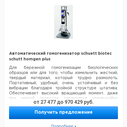
Автоматический гомогенизатор schuett biotec
schutt homgen plus
Для бережной гомогенизации биологических
образцов или для того, чтобы измельчить жесткий,
твердый материал, который трудно размолоть.
Портативный, удобный, очень устойчивый и без
вибрации благодаря тройной структуре штатива.
Обеспечивает высокий вращающий момент, даже
при низкой скорости, гарантируя чрезвычайно
от
27 477
до
970 429
руб.
эффективную гомогенизацию. Диапазон скорости:
40 - 3000 оборотов в минуту. Обеспечивает
Получить предложение
воспроизводимую гомогенизацию, поддерживая
постоянную скорость вращения. Для 230 В 50/60 Гц.
Также предлагаем альтернативный стерильный
Подробнее