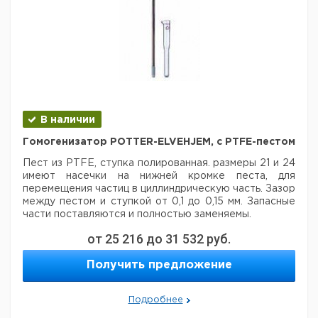
В наличии
Гомогенизатор POTTER-ELVEHJEM, с PTFE-пестом
Пест из PTFE, ступка полированная. размеры 21 и 24
имеют насечки на нижней кромке песта, для
перемещения частиц в циллиндрическую часть. Зазор
между пестом и ступкой от 0,1 до 0,15 мм. Запасные
части поставляются и полностью заменяемы.
от
25 216
до
31 532
руб.
Пестик
Ступка
Цена
Цена
Кол-
Объем
Д х
Д х
Кат.
с
с
Размер
во в
Получить предложение
мл
диам.
диам.
номер
НДС,
НДС,
упак.
мм
мм
евро
руб
18
0,5
130 x 3
80 x 12
1
9651689
Подробнее
19
1
154 x 5
95 x 12
1
9651690