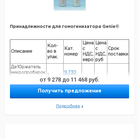
345 x
225 x
25
50
1
9651643
диам.16
диам.38
Принадлежности для гомогенизатора Genie®
Цена
Цена
Кол-
Кат.
с
с
Срок
Описание
во в
номер
НДС,
НДС,
поставки
упак.
евро
руб
Де10ржатель
микропробирок
9.730
1
1,5 мл с
от
9 278
до
098
11 468
руб.
защелкой
Получить предложение
Держатель
9.730
микропробирок
1
099
2 мл винтовой
Подробнее
Шарики 0,1 мм,
9.730
1
375 гр
100
Шарики 0,5 мм,
9.730
1
375 гр
101