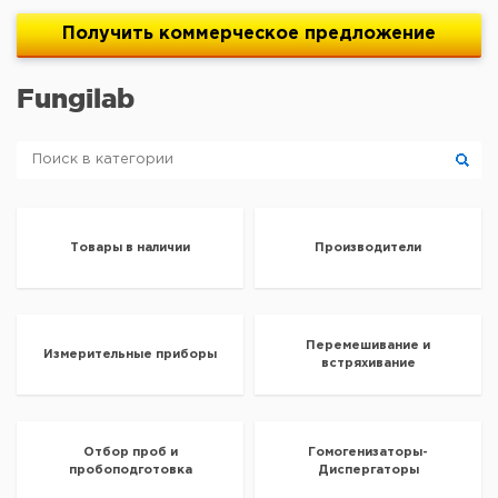
Получить
коммерческое
предложение
Fungilab
Товары в наличии
Производители
Перемешивание и
Измерительные приборы
встряхивание
Отбор проб и
Гомогенизаторы-
пробоподготовка
Диспергаторы