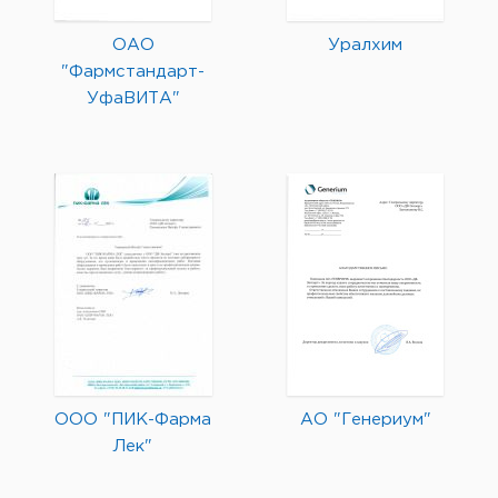
ОАО
Уралхим
"Фармстандарт-
УфаВИТА"
ООО "ПИК-Фарма
АО "Генериум"
Лек"