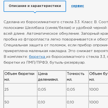
Описание и характеристики
сервис
Сделана из боросиликатного стекла 3.3. Класс В. Соо
полосками Шеллбаха (синяя/белая) и удобной черной
всей длине. Автоматическое обнуление. Запорный кра
пробка из фторопласта легко поворачивается и обесп
Специальная защита от поломок, если прибор опрокин
прикреплена маленькая накладка. Это снижает вероят
В комплекте:
бюретка
из боросиликатного стекла 3.3,
бюретки из ПМП/ПРФЭ, бутыль-резервуар.
Объем бюретки
Цена
Точность
Объем бу
мл.
делениямл.
мл.
мл.
25
0,05
0,05
1000
50
0,10
0,10
1000