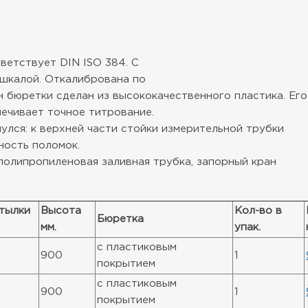
тветствует DIN ISO 384. С
 шкалой. Откалибрована по
н бюретки сделан из высококачественного пластика. Его
ечивает точное титрование.
улся: к верхней части стойки измерительной трубки
ность поломок.
 полипропиленовая заливная трубка, запорный кран
тылки
Высота
Кол-во в
Бюретка
мм.
упак.
с пластиковым
900
1
покрытием
с пластиковым
900
1
покрытием