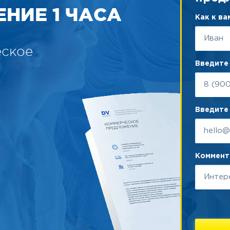
НИЕ 1 ЧАСА
Как к в
еское
Введите
Введите 
Коммента