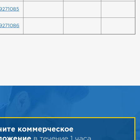
9271085
9271086
чите коммерческое
в течение 1 часа
ложение