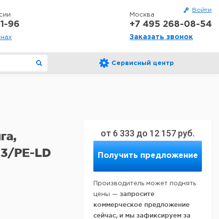
Войти
сии
Москва
1-96
+7 495 268-08-54
Заказать звонок
онах
Сервисный центр
от
6 333
до
12 157
руб.
га,
.3/PE-LD
Получить предложение
Производитель может поднять
запросите
цены —
коммерческое предложение
сейчас, и мы зафиксируем за