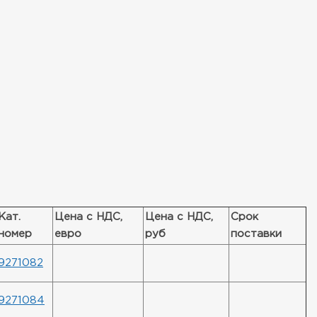
Кат.
Цена с НДС,
Цена с НДС,
Срок
номер
евро
руб
поставки
9271082
9271084