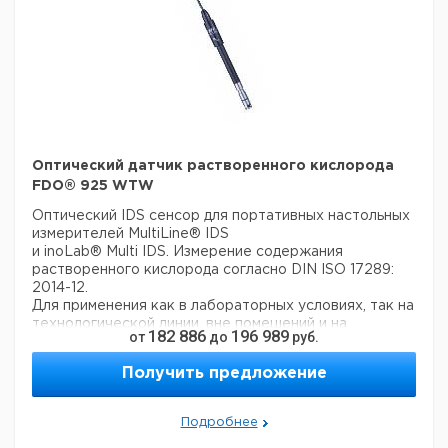
Оптический датчик растворенного кислорода
FDO® 925 WTW
Оптический IDS сенсор для портативных настольных
измерителей MultiLine® IDS
и inoLab® Multi IDS. Измерение содержания
растворенного кислорода согласно DIN ISO 17289:
2014-12.
Для применения как в лабораторных условиях, так на
технологической линии, вне помещений и на
182 886
196 989
от
до
руб.
водоочистных предприятиях. Низкие
эксплуатационные расходы (t99 <60 с). Без
Получить предложение
поглощения кислорода,
с наклонной мембраной для предотвращения
пузырьков воздуха. Мембрана со смарт-чипом
Подробнее
откалибрована