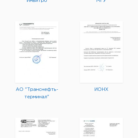
Инвитро
МГУ
АО "Транснефть-
ИОНХ
терминал"