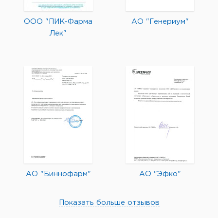
ООО "ПИК-Фарма
АО "Генериум"
Лек"
АО "Биннофарм"
АО "Эфко"
Показать больше отзывов