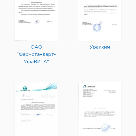
ОАО
Уралхим
"Фармстандарт-
УфаВИТА"