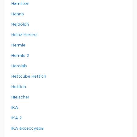
Hamilton
Hanna
Heidolph
Heinz Herenz
Hermle
Hermle 2
Herolab
Hettcube Hettich
Hettich
Hielscher
IKA
IKA 2
IKA аксессуары