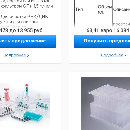
ка, состоящая из 0,8 мл
 фильтром GF и 1,5 мл или
Объем
Тип
Описан
мл.
. Для очистки РНК/ДНК.
уется для очистки
прозрач
трация грязных
 478
до
13 955
руб.
63,41
евро
6 084
/
без фил
Фильтр-
0,8
с
пробирки
скорость потока
фильтр
чить предложение
Получить предло
несущая способность
кольцом
Приемные
1,5
прозра
Подробнее
Подробнее
пробирки
Цена
Цена
Кол-
Приемные
прозрач
териал
Кат.
с
с
Срок
1,5
во в
пробирки
стерил
льтра
номер
НДС,
НДС,
поставки
упак.
евро
руб
Приемные
2
прозра
пробирки
-F2
200
6283180
Приемные
прозрач
-N2
200
6283181
2
пробирки
стерил
-F2
200
6283182
-N2
200
6283183