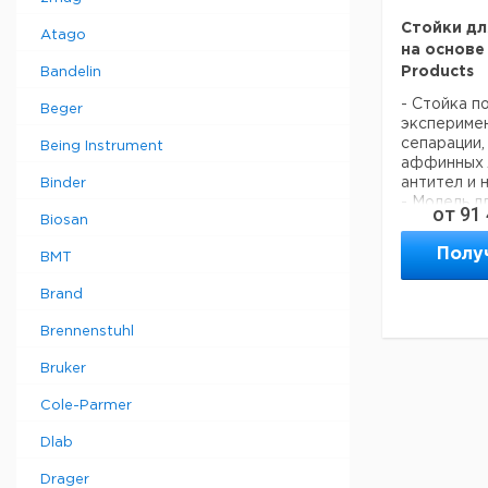
Стойки дл
Atago
на основе
Products
Bandelin
- Стойка п
Beger
эксперимен
сепарации,
Being Instrument
аффинных л
антител и 
Binder
- Модель дл
от
91
Biosan
пробирок
- Независ
Полу
BMT
втулки с м
и 1,5/5 мл
Brand
- Легкое у
- 96-луно
Brennenstuhl
24 магнита
- Модель м
Bruker
дном имее
всю площад
Cole-Parmer
для возмож
стандартн
Dlab
количество
6, 12, 24, 48
Drager