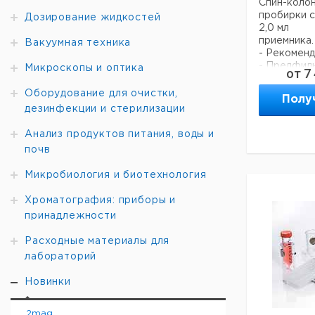
Спин-колон
пробирки с
Дозирование жидкостей
2,0 мл
приемника
Вакуумная техника
- Рекоменд
- Предфиль
Микроскопы и оптика
от
7
растворов
- Высокая 
Оборудование для очистки,
Полу
- Высокая 
дезинфекции и стерилизации
частиц
Анализ продуктов питания, воды и
почв
Объем
Ма
мл.
фи
Микробиология и биотехнология
1,5
GF
Хроматография: приборы и
принадлежности
1,5
GF
2
GF
Расходные материалы для
2
GF
лабораторий
Новинки
2mag