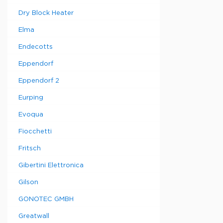
- Стойки с
микроплан
Dry Block Heater
- Прозрачн
Elma
беспрепят
содержимо
Endecotts
Eppendorf
Для
Eppendorf 2
Eurping
трех проб
шести про
Evoqua
или 15 мл
десяти
Fiocchetti
микроцен
пробирок 1
Fritsch
мл
Gibertini Elettronica
одного 96
планшета
Gilson
одного пл
микропла
GONOTEC GMBH
стандартн
размера
Greatwall