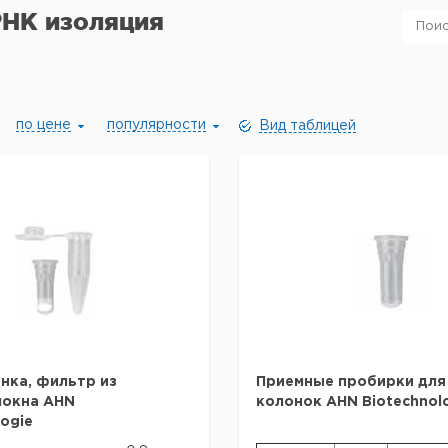
РНК изоляция
по цене
популярности
Вид таблицей
нка, фильтр из
Приемные пробирки для 
локна AHN
колонок AHN Biotechnol
logie