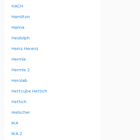
HACH
Hamilton
Hanna
Heidolph
Heinz Herenz
Hermle
Hermle 2
Herolab
Hettcube Hettich
Hettich
Hielscher
IKA
IKA 2