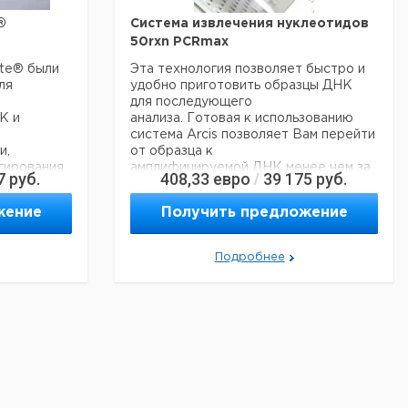
клонирование, секвенирование и т.
Д.).
®
Система извлечения нуклеотидов
Каждый комплект позволяет
50rxn PCRmax
провести 100 процедур выделения.
ate® были
Комплект поставки: наборы для
Эта технология позволяет быстро и
ля
выделения содержат магнитные
удобно приготовить образцы ДНК
микроносители для каждого
для последующего
К и
конкретного применения,
анализа. Готовая к использованию
соответствующие буферы и
система Arcis позволяет Вам перейти
и,
инструкции.
от образца к
гирования
амплифицируемой ДНК менее чем за
7
руб.
408,33
евро
39 175
руб.
/
нения и
3 минуты.
Цена
Цена
Кол-
ДНК готовят и стабилизируют без
Кат.
с
с
жение
Получить предложение
Описание
во в
 также для
необходимости в контрольно-
номер
НДС,
НДС,
упак.
измерительных приборах или
евро
руб
рованный
сложных стадиях
Подробнее
Набор для
нагревания или охлаждения. ДНК
полного
делением.
пригодна для использования в
выделения
агнитных
реакциях ПЦР и кПЦР, используя
1
6285600
ДНК/РНК из
ечивают
стандартные и
крови,
быстрые протоколы циклирования.
SileksMagNA™
овку
- Простой двухстадийный процесс
Набор для
х
- Никаких инструментов не
выделения
ные
требуется
ДНК из крови,
1
6285601
печиваются
- ДНК стабильна в течение 2 недель