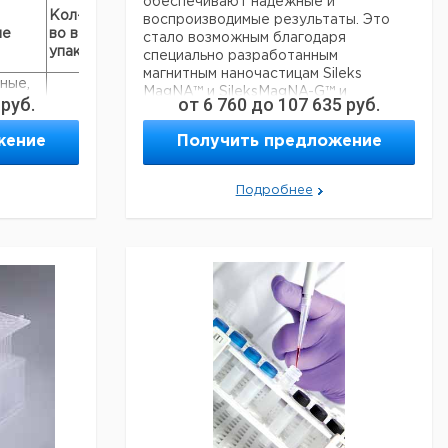
обеспечивают надежные и
Цена
Цена
Кол-
воспроизводимые результаты. Это
Кат.
с
с
Срок
ие
во в
стало возможным благодаря
номер
НДС,
НДС,
поставки
упак.
специально разработанным
евро
руб
магнитным наночастицам Sileks
ные,
MagNA™ и SileksMagNA-G™ и
руб.
от
6 760
до
107 635
руб.
ьтра,
оптимизированным буферным
2000
6283187
системам. Очистка на магнитных
ующим
жение
Получить предложение
микроносителях позволяет достичь
высоко-стандартизированной
изоляции. Микроносители имеют
чные
1000
6283188
Подробнее
высокую
сорбционную емкость. Их
ные,
1000
6283189
поверхность оптимизировала
ьные
наноструктуру для
чные
1000
6283190
предпочтительного извлечения
нуклеиновых кислот. Основная
ные,
процедура
1000
6283191
ьные
процесса выделения одинакова для
разных материалов. Выделенные
ДНК и РНК могут быть использованы
в ПЦР, а также в любой другой
задаче
молекулярной биологии (синтез
первой нити кДНК, маркировка,