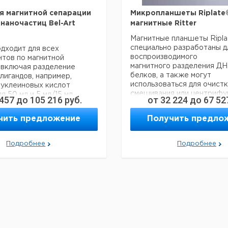
я магнитной сепарации
Микропланшеты Riplate
 наночастиц Bel-Art
магнитные Ritter
Магнитные планшеты Ripl
специально разработаны д
одходит для всех
воспроизводимого
тов по магнитной
магнитного разделения ДН
 включая разделение
белков, а также могут
игандов, например,
использоваться для очистк
нуклеиновых кислот
смешивания или центрифу
я 50 мл и 5 мл/15 мл
 457
до
105 216
руб.
от
32 224
до
67 52
образцов, а также для хра
приготовления образцов.
имые и вращающиеся
чить предложение
Получить предло
Для фильтрации белков, а
ощными магнитами по 50 мл
экстракции ДНК широко
используется автоматизи
даление жидкостей
Подробнее
Подробнее
метод,
чные ПЦР-планшеты имеют
называемый магнитным раз
Технология основана на м
икропланшетов с плоским
частицах, которые обесп
т магниты, покрывающие
быструю и эффективную
ь основания,
высокоскоростную подгот
ности использования всех
образца. Устойчивость эти
ых микропланше с любым
продуктов, а также надеж
м лунок;
результаты анализа обес
, 96 и т. д.