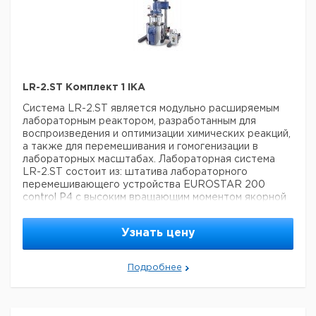
LR-2.ST Комплект 1 IKA
Система LR-2.ST является модульно расширяемым
лабораторным реактором, разработанным для
воспроизведения и оптимизации химических реакций,
а также для перемешивания и гомогенизации в
лабораторных масштабах. Лабораторная система
LR-2.ST состоит из:
штатива
лабораторного
перемешивающего устройства EUROSTAR 200
control P4 с высоким вращающим моментом
якорной
насадки LR 2000.11 с отверстием для потока
системы
аварийного выключения
крышки реактора. В
Узнать цену
свободные штуцеры на крышке реактора могут быть
вмонтированы диспергатор (ULTRA-TURRAX),
температурные датчики, преломители потока и пр.
Подробнее
оборудование.
Подходит для экспл. под вакуумом.
Уплотнения, контакт. с продуктом, изготовл. из
стойкого к растворителям и выс. температурам
перфторполимера (FFPM). Плавно регул. скорость.