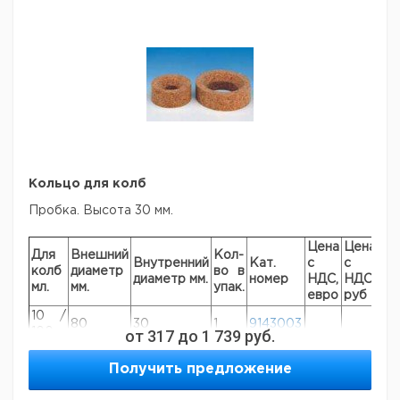
Кольцо для колб
Пробка. Высота 30 мм.
Цена
Цена
Для
Внешний
Кол-
Внутренний
Кат.
с
с
Ср
колб
диаметр
во в
диаметр мм.
номер
НДС,
НДС,
по
мл.
мм.
упак.
евро
руб
10 /
80
30
1
9143003
100
от
317
до
1 739
руб.
250 /
110
60
1
9143006
Получить предложение
500
1000