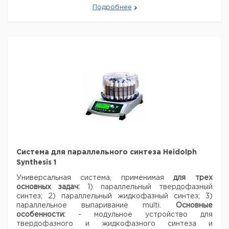
/
140
90
1
9143009
Подробнее
2000
3000
170
120
1
9143012
4000
210
150
1
9143015
Система для параллельного синтеза Heidolph
Synthesis 1
Универсальная система, применимая
для трех
основных задач:
1) параллельный твердофазный
синтез;
2) параллельный жидкофазный синтез;
3)
параллельное выпаривание multi.
Основные
особенности:
- модульное устройство для
твердофазного и жидкофазного синтеза и