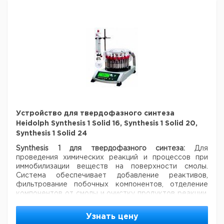
контактирующие с
газом детали
выполнены из
тефлона или
материалов на его
основе
LVS 105 T-ef
Компактный,
безмасляный,
химически стойкий
насос, идеальное
решение для
большинства
Устройство для твердофазного синтеза
применений в
Heidolph Synthesis 1 Solid 16, Synthesis 1 Solid 20,
химических и
Synthesis 1 Solid 24
исследовательских
Synthesis 1 для твердофазного синтеза:
Для
лабораториях.
проведения химических реакций и процессов при
Автоматический
иммобилизации веществ на поверхности смолы.
насос со встроенной
Система обеспечивает добавление реактивов,
библиотекой
фильтрование побочных компонентов, отделение
растворителей
компонентов от смолы и очистку продуктов реакции.
Графический дисплей
Основные особенности:
Восстановление
0004067800
- благодаря клапанам на реакционных сосудах не
растворителей,
Узнать цену
требуются иглы;
- реакционные сосуды легко
близкое к 100%