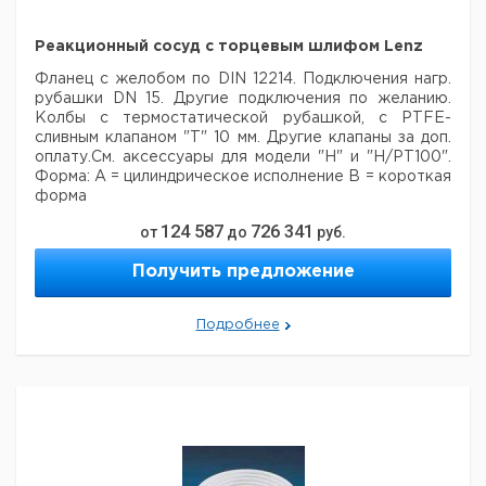
можно использовать
масло с низкой
Реакционный сосуд с торцевым шлифом Lenz
вязкостью (50 мПа)
или воду
Полезный
Фланец с желобом по DIN 12214. Подключения нагр.
объем 4 литра
рубашки DN 15. Другие подключения по желанию.
Мощность нагрева
Колбы с термостатической рубашкой, с PTFE-
1000 Вт
Плавная
сливным клапаном "Т" 10 мм. Другие клапаны за доп.
регулировка
оплату.См. аксессуары для модели "Н" и "Н/РТ100".
температуры при
Форма:
А = цилиндрическое исполнение
В = короткая
помощи
форма
0002602300
температурного
124 587
726 341
ограничителя
от
до
руб.
стандарта DIN 12877
большая
Диам.
Высота
Объем,
DN,
Высота.
Двойная стенка бани
Получить предложение
Форма
A.-диам.,
фланца,
наполнения
мл
mm
мм
гарантирует защиту
mm
мм
мм
от ожогов
Цифровой
250
100
A
140
138
140
50
Подробнее
дисплей для
отображения
500
100
A
140
138
165
75
номинальной,
1000
100
A
140
138
230
140
фактической и
1000
120
A
160
158
210
110
безопасной
2000
120
A
160
158
300
200
температуры, а также
скорости
Регулировка
3000
120
A
160
158
390
290
Fuzzy logic
2000
150
A
200
184
230
130
Встроенная магнитная