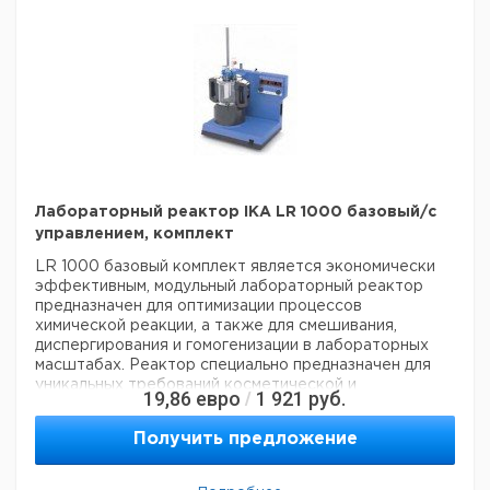
Лабораторный реактор IKA LR 1000 базовый/с
управлением, комплект
LR 1000 базовый комплект является экономически
эффективным, модульный лабораторный реактор
предназначен для оптимизации процессов
химической реакции, а также для смешивания,
диспергирования и гомогенизации в лабораторных
масштабах. Реактор специально предназначен для
уникальных требований косметической и
19,86
евро
1 921
руб.
/
фармацевтической промышленности. Температура
среды может быть выше, чем 120°С.
Получить предложение
Температура источника тепла, расположенного в
нижней части сосуда, регулируется для достижения
заданной температуры внутри среды. Pt 100.5 датчик