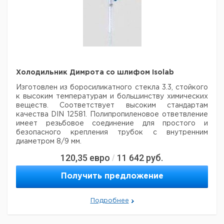
для шланга
Hose
adapter
Temperature
0002578100
range: -60 - 180 °C
Length: R 1/8" x M 16 x
1
Material: Metal
LT5.20 Шланг
Hose
kit, insulated, stainless
steel (2 pcs.)
Lengths:
Холодильник Димрота со шлифом Isolab
2 x 1.5 m
Temperature
range: -100 to 300°C
Изготовлен из боросиликатного стекла 3.3, стойкого
0002606700
Material: inner tube
к высоким температурам
и большинству химических
stainless steel,
веществ. Соответствует высоким стандартам
insulated
Tube
качества DIN
12581. Полипропиленовое ответвление
connectors with M16x1
имеет резьбовое соединение для простого и
union nuts
безопасного крепления
трубок с внутренним
PC 1.2 Переходник
диаметром 8/9 мм.
Переходник с 9-
120,35
евро
11 642
руб.
/
контактного (F) на
0002616800
Цена
Це
Длина
Кол-
25-контактный (F)
Шлиф
Кат.
с
с
Описание
Получить предложение
рубашки
во в
разъем.
NS
номер
НДС,
НД
мм.
упак.
PCI 8.2 Съемная плата
евро
ру
Устанавливается на
с
Подробнее
4.008
ПК для
полипропиленовым
29/32
300
1
415
одновременного
ответвлением