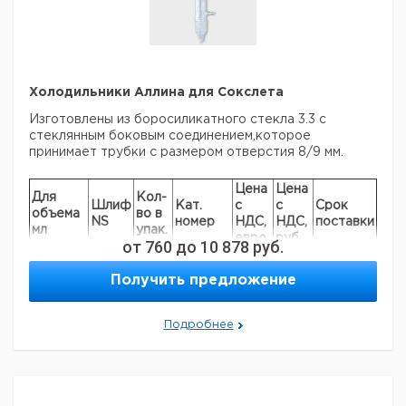
Холодильники Аллина для Сокслета
Изготовлены из боросиликатного стекла 3.3 с
стеклянным боковым соединением,которое
принимает трубки с размером отверстия 8/9 мм.
Цена
Цена
Для
Кол-
Шлиф
Кат.
с
с
Срок
объема
во в
NS
номер
НДС,
НДС,
поставки
мл
упак.
евро
руб
от
760
до
10 878
руб.
30
29/32
1
9012540
Получить предложение
70
34/35
1
9012541
100/250
45/40
1
6254106
Подробнее