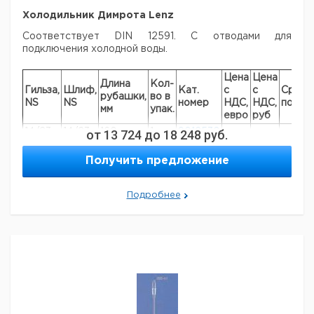
Холодильник Димрота Lenz
Соответствует DIN 12591. С отводами для
подключения холодной воды.
Цена
Цена
Длина
Кол-
Гильза,
Шлиф,
Кат.
с
с
Срок
рубашки,
во в
NS
NS
номер
НДС,
НДС,
поста
мм
упак.
евро
руб
14/23
14/23
от
160
13 724
до
1
18 248
9012530
руб.
29/32
29/32
250
1
9012533
Получить предложение
29/32
29/32
400
1
9012534
Подробнее