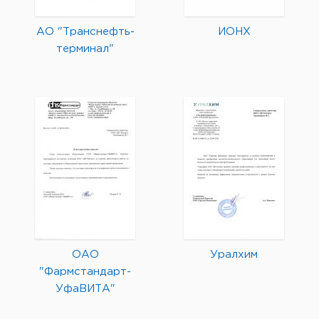
АО "Транснефть-
ИОНХ
терминал"
ОАО
Уралхим
"Фармстандарт-
УфаВИТА"