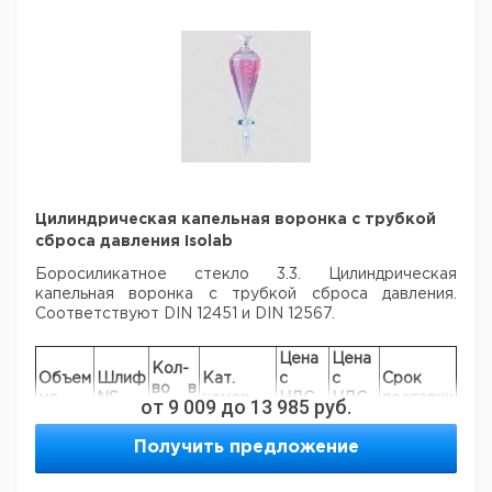
Цилиндрическая капельная воронка с трубкой
сброса давления Isolab
Боросиликатное стекло 3.3. Цилиндрическая
капельная воронка с трубкой
сброса давления.
Соответствуют DIN 12451 и DIN 12567.
Цена
Цена
Кол-
Объем
Шлиф
Кат.
с
с
Срок
во в
мл.
NS
номер
НДС,
НДС,
поставки
от
9 009
до
13 985
руб.
упак.
евро
руб
100
19/26
1
4008428
Получить предложение
250
29/32
1
6240982