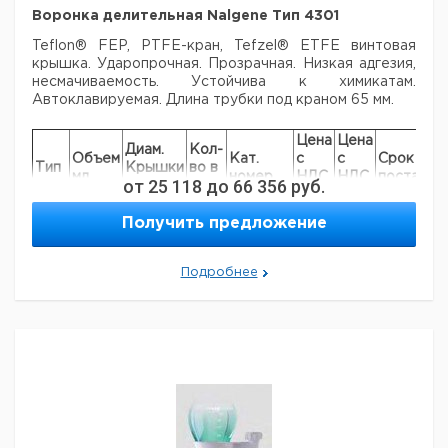
Воронка делительная Nalgene Тип 4301
Teflon® FEP, PTFE-кран, Tefzel® ETFE винтовая
крышка. Ударопрочная. Прозрачная.
Низкая адгезия,
несмачиваемость. Устойчива к химикатам.
Автоклавируемая.
Длина трубки под краном 65 мм.
Цена
Цена
Диам.
Кол-
Объем
Кат.
с
с
Срок
Тип
Крышки
во в
мл.
номер
НДС,
НДС,
поставки
от
25 118
до
66 356
руб.
мм.
упак.
евро
руб
4301
125
28
1
9203531
Получить предложение
4301
250
33
1
9203532
4301
500
43
1
9203533
Подробнее
4301
1000
53
1
9203534
4301
2000
53
1
9203535