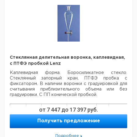
Стеклянная делительная воронка, каплевидная,
с ПТФЭ пробкой Lenz
Каплевидная форма. Боросиликатное стекло.
Стеклянный запорный кран, ПТФЭ
пробка с
фиксатором. В наличии воронки с градуировкой для
считывания
приблизительного объема или без
градуировки. С ПП конической пробкой.
Це
от
7 447
до
17 397
руб.
Диам.
Кол-
Объем
Шлиф
Градуировка
Кат.
с
Отверстия
во в
мл.
ns.
мл.
номер
НД
Получить предложение
мм.
упак.
ев
50
19/26
2,5
2
1
9203372
Подробнее