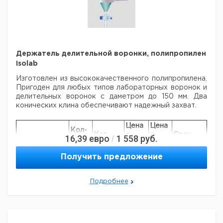
Держатель делительной воронки, полипропилен
Isolab
Изготовлен из высококачественного полипропилена.
Пригоден для любых
типов лабораторных воронок и
делительных воронок с даметром до 150 мм.
Два
конических клина обеспечивают надежный захват.
Цена
Цена
Кол-
Кат.
с
с
Срок
16,39
евро
1 558
руб.
/
Тип
во в
номер
НДС,
НДС,
поставки
упак.
евро
руб
Получить предложение
Держатель
делительной
1
9251559
Подробнее
воронки