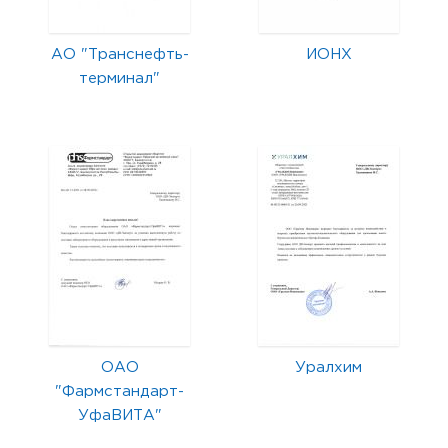
АО "Транснефть-
ИОНХ
терминал"
ОАО
Уралхим
"Фармстандарт-
УфаВИТА"