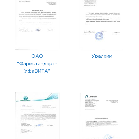
ОАО
Уралхим
"Фармстандарт-
УфаВИТА"