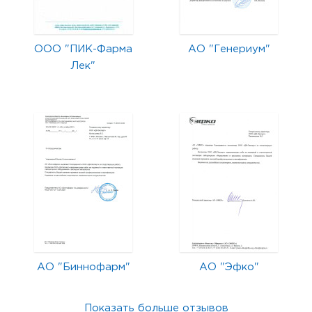
ООО "ПИК-Фарма
АО "Генериум"
Лек"
АО "Биннофарм"
АО "Эфко"
Показать больше отзывов