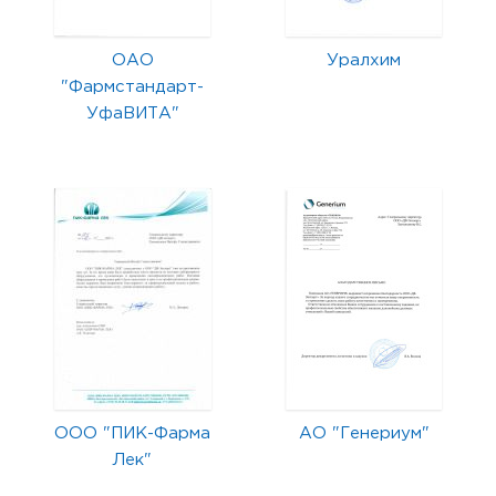
ОАО
Уралхим
"Фармстандарт-
УфаВИТА"
ООО "ПИК-Фарма
АО "Генериум"
Лек"