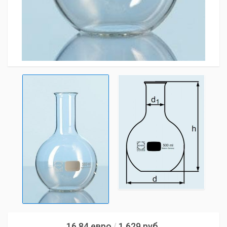
16,84
евро
1 629
руб.
/