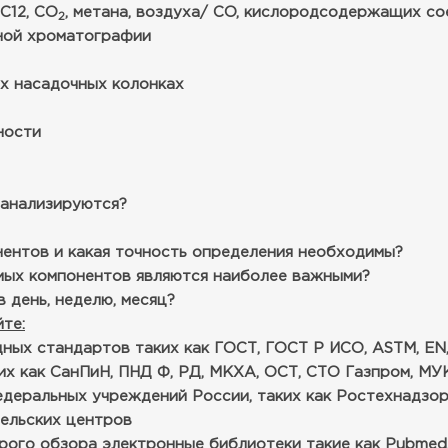
С12, СО
, метана, воздуха/ CO, кислородсодержащих со
2
нной хроматографии
ых насадочных колонках
ности
 анализируются?
нентов и какая точность определения необходимы?
емых компонентов являются наиболее важными?
 день, неделю, месяц?
те:
ых стандартов таких как ГОСТ, ГОСТ Р ИСО, ASTM, EN, 
х как СанПиН, ПНД Ф, РД, МКХА, ОСТ, СТО Газпром, МУК
едеральных учреждений России, таких как Ростехнадзо
тельских центров
го обзора электронные библиотеки такие как Pubmed, e-L