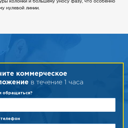
уры колонки и большему уносу фазу, что особенно
му нулевой линии.
чите коммерческое
в течение 1 часа
ложение
ам обращаться?
 телефон