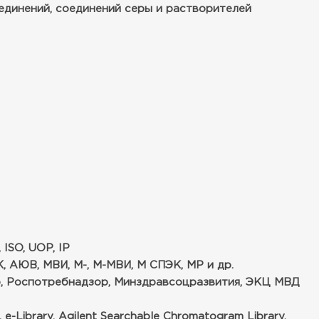
единений, соединений серы и растворителей
ISO, UOP, IP
, АЮВ, МВИ, М-, М-МВИ, М СПЭК, МР и др.
р, Роспотребнадзор, Минздравсоцразвития, ЭКЦ МВД
ibrary, Agilent Searchable Chromatogram Library,