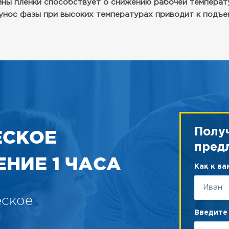
ины пленки способствует о снижению рабочей температ
 унос фазы при высоких температурах приводит к подъе
ЕСКОЕ
Полу
пред
НИЕ 1 ЧАСА
Как к в
еское
Введите