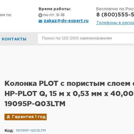
Время работы:
Бесплатно по Рос
8 (800)555-5
ем по
пн-пт: 9-18
zakaz@dv-expert.ru
Телефоны в реги
КОНТАКТЫ
Колонка PLOT с пористым слоем 
HP-PLOT Q, 15 м x 0,53 мм х 40,00
19095P-Q03LTM
Гарантия 1 год
Код:
19095P-Q03LTM