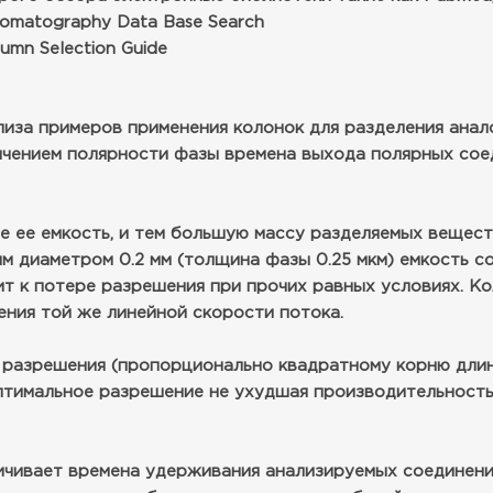
romatography Data Base Search
umn Selection Guide
иза примеров применения колонок для разделения анало
еличением полярности фазы времена выхода полярных сое
е ее емкость, и тем большую массу разделяемых веществ
м диаметром 0.2 мм (толщина фазы 0.25 мкм) емкость со
ит к потере разрешения при прочих равных условиях. 
ения той же линейной скорости потока.
 разрешения (пропорционально квадратному корню длин
птимальное разрешение не ухудшая производительность 
чивает времена удерживания анализируемых соединений