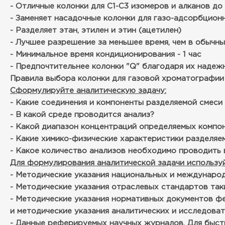
- Отличные колонки для С1-С3 изомеров и алканов до 
- Заменяет насадочные колонки для газо-адсорбцио
- Разделяет этан, этилен и этин (ацетилен)
- Лучшее разрешение за меньшее время, чем в обычн
- Минимальное время кондиционирования - 1 час
- Предпочтительнее колонки "Q" благодаря их надеж
Правила выбора колонки для газовой хроматографии
Сформулируйте аналитическую задачу:
- Какие соединения и компоненты разделяемой смеси
- В какой среде проводится анализ?
- Какой диапазон концентраций определяемых компо
- Какие химико-физические характеристики разделя
- Какое количество анализов необходимо проводить в
Для формулирования аналитической задачи используй
- Методические указания национальных и международн
- Методические указания отраслевых стандартов таки
- Методические указания нормативных документов ф
и методические указания аналитических и исследова
- Данные реферируемых научных журналов. Для быстро