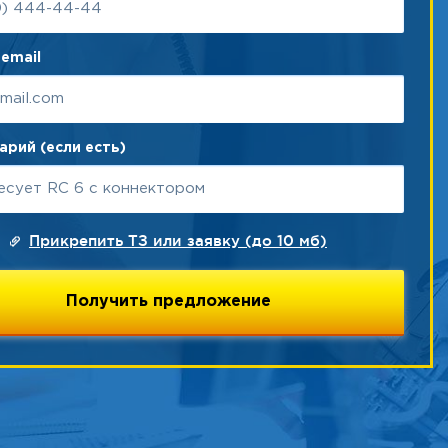
email
рий (если есть)
Прикрепить ТЗ или заявку (до 10 мб)