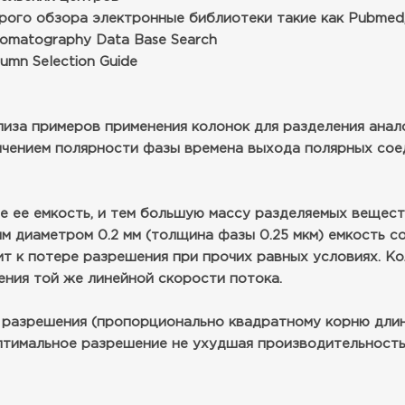
го обзора электронные библиотеки такие как Pubmed, e-L
romatography Data Base Search
umn Selection Guide
иза примеров применения колонок для разделения анало
еличением полярности фазы времена выхода полярных сое
е ее емкость, и тем большую массу разделяемых веществ
м диаметром 0.2 мм (толщина фазы 0.25 мкм) емкость со
ит к потере разрешения при прочих равных условиях. 
ения той же линейной скорости потока.
 разрешения (пропорционально квадратному корню длин
птимальное разрешение не ухудшая производительность 