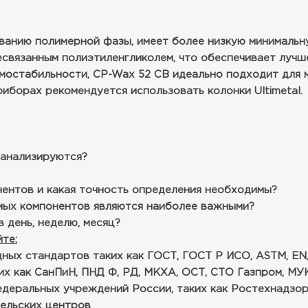
ванию полимерной фазы, имеет более низкую минимальн
есвязанным полиэтиленгликолем, что обеспечивает лучш
мостабильности, CP-Wax 52 CB идеально подходит для 
иборах рекомендуется использовать колонки Ultimetal.
 анализируются?
нентов и какая точность определения необходимы?
емых компонентов являются наиболее важными?
 день, неделю, месяц?
те:
ых стандартов таких как ГОСТ, ГОСТ Р ИСО, ASTM, EN, 
х как СанПиН, ПНД Ф, РД, МКХА, ОСТ, СТО Газпром, МУК
едеральных учреждений России, таких как Ростехнадзо
тельских центров