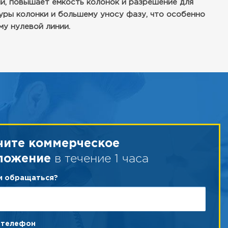
, повышает емкость колонок и разрешение для
уры колонки и большему уносу фазу, что особенно
му нулевой линии.
чите коммерческое
в течение 1 часа
ложение
ам обращаться?
 телефон