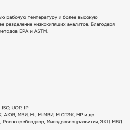
ую рабочую температуру и более высокую
ее разделение низкокипящих аналитов. Благодаря
методов EPA и ASTM.
ISO, UOP, IP
, АЮВ, МВИ, М-, М-МВИ, М СПЭК, МР и др.
р, Роспотребнадзор, Минздравсоцразвития, ЭКЦ МВД