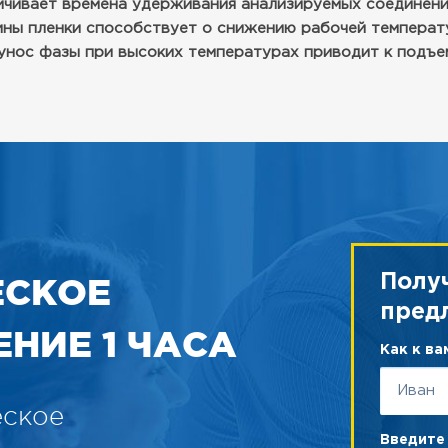
чивает времена удерживания анализируемых соединений
ины пленки способствует о снижению рабочей температ
 унос фазы при высоких температурах приводит к подъе
ЕСКОЕ
Полу
пред
НИЕ 1 ЧАСА
Как к в
еское
Введите