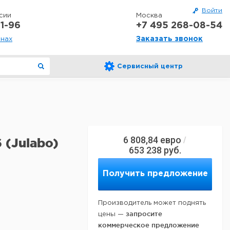
Войти
сии
Москва
1-96
+7 495 268-08-54
Заказать звонок
онах
Сервисный центр
6 808,84
евро
/
 (Julabo)
653 238
руб.
Получить предложение
Производитель может поднять
запросите
цены —
коммерческое предложение