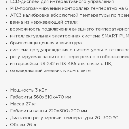
LCD-дисплей для интерактивного управления;
PID-программируемый контроллер температур на 6 
ATC3 калибровка абсолютной температуры по трем
ванна из нержавеющей стали;
возможность подключения внешнего температурного
интеллектуальная электронная система SMART PUM
брызгозащищенная клавиатура;
система предупреждения о низком уровне теплонос
регулируемая защита от перегрева с отображением
интерфейсы RS-232 и RS-485 для связи с ПК;
охлаждающий змеевик в комплекте.
Мощность
3 кВт
Габариты
360х610х470 мм
Масса
27 кг
Габариты ванны
220х300х200 мм
Диапазон регулировки температуры
20...300 °C
Объем
26 л