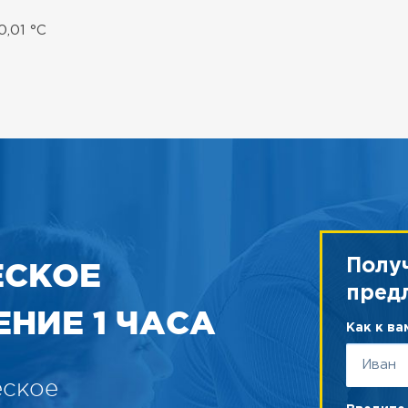
0,01 °C
ЕСКОЕ
Полу
пред
НИЕ 1 ЧАСА
Как к в
еское