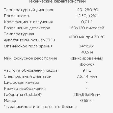
Технические характеристики
Температурный диапазон
-20...280 °C
Погрешность
±2 °C, ±2%*
Коэффициент излучения
0,01...1
Разрешение детектора
160x120 пикселей
Температурная
<100 мК при 30 °C
чувствительность (NETD)
Оптическое поле зрения
34°x26°
<0,5 м
Мин. фокусное расстояние
(фиксированный
фокус)
Частота обновления кадра
9 Гц
Спектральный диапазон
7,5...14 мкм
Цифровая камера
-
Размер изображения
-
Габариты (ДхШхВ)
219x96x95 мм
Масса
0,55 кг
* в зависимости от того, что больше.