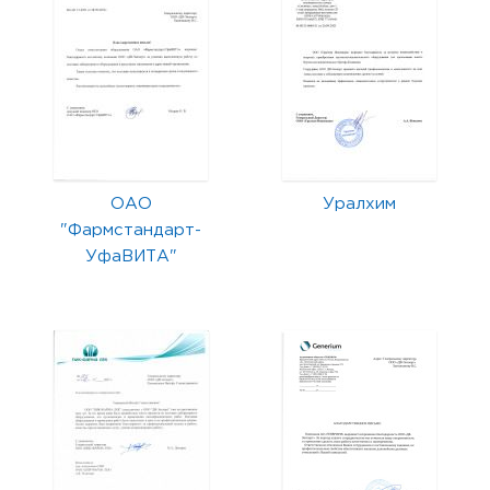
ОАО
Уралхим
"Фармстандарт-
УфаВИТА"