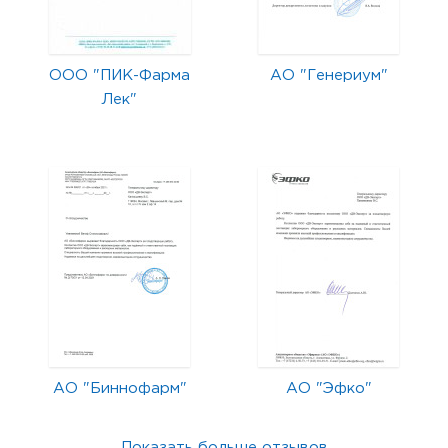
ООО "ПИК-Фарма
АО "Генериум"
Лек"
АО "Биннофарм"
АО "Эфко"
Показать больше отзывов