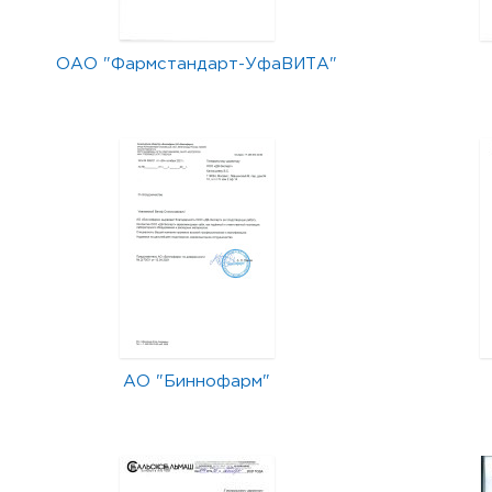
ОАО "Фармстандарт-УфаВИТА"
АО "Биннофарм"