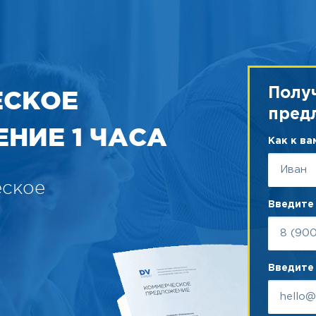
ЕСКОЕ
Полу
пред
НИЕ 1 ЧАСА
Как к в
еское
Введите
Введите 