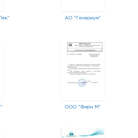
Лек"
АО "Генериум"
"
ООО "Фирн М"