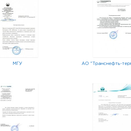
МГУ
АО "Транснефть-тер