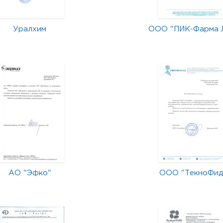
Уралхим
ООО "ПИК-Фарма 
АО "Эфко"
ООО "ТекноФид