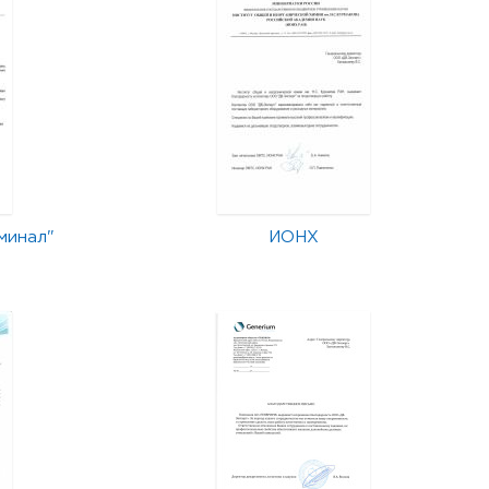
минал"
ИОНХ