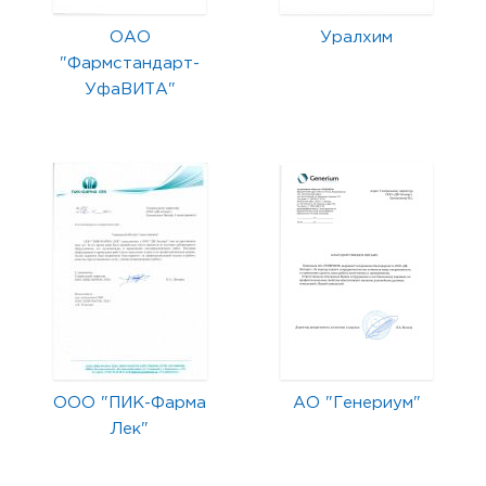
ОАО
Уралхим
"Фармстандарт-
УфаВИТА"
ООО "ПИК-Фарма
АО "Генериум"
Лек"