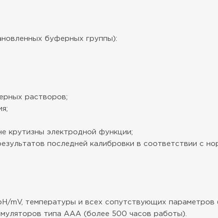
ановленных буферных группы):
ерных растворов;
я;
не крутизны электродной функции;
результатов последней калибровки в соответствии с но
H/mV, температуры и всех сопутствующих параметров (
умуляторов типа AAА (более 500 часов работы).