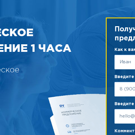
ЕСКОЕ
Полу
пред
НИЕ 1 ЧАСА
Как к в
еское
Введите
Введите 
Коммента