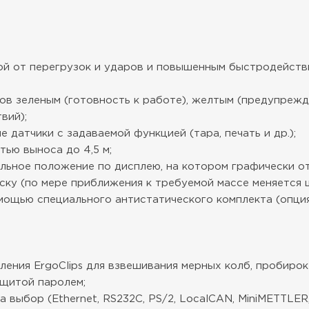
ой от перегрузок и ударов и повышенным быстродейств
сов зеленым (готовность к работе), желтым (предупреж
вий);
датчики с задаваемой функцией (тара, печать и др.);
ью выноса до 4,5 м;
альное положение по дисплею, на котором графически о
ску (по мере приближения к требуемой массе меняется ц
мощью специального антистатического комплекта (опция
ния ErgoClips для взвешивания мерных колб, пробирок м
ащитой паролем;
выбор (Ethernet, RS232C, PS/2, LocalCAN, MiniMETTLER,