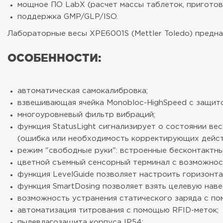
мощное ПО LabX (расчет массы таблеток, приготовл
поддержка GMP/GLP/ISO.
Лабораторные весы XPE6001S (Mettler Toledo) предна
ОСОБЕННОСТИ:
автоматическая самокалибровка;
взвешивающая ячейка Monobloc-HighSpeed с защит
многоуровневый фильтр вибраций;
функция StatusLight сигнализирует о состоянии ве
(ошибка или необходимость корректирующих дейст
режим "свободные руки": встроенные бесконтактные 
цветной съемный сенсорный терминал с возможност
функция LevelGuide позволяет настроить горизонт
функция SmartDosing позволяет взять целевую наве
возможность устранения статического заряда с по
автоматизация титрования с помощью RFID-меток;
пылевлагозащита корпуса IP54;