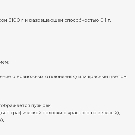
ой 6100 г и разрешающей способностью 0,1 г.
ием;
дение о возможных отклонениях) или красным цветом
тображается пузырек;
вет графической полоски с красного на зеленый);
);