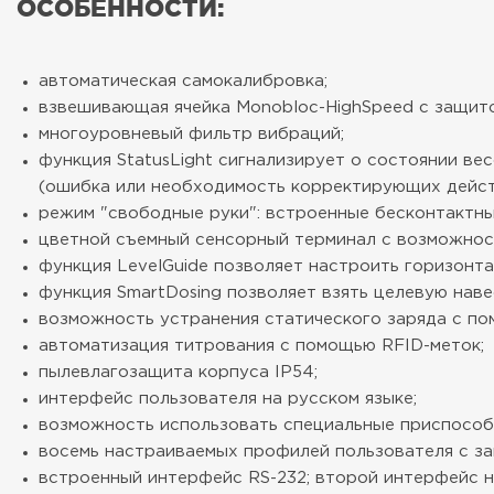
ОСОБЕННОСТИ:
автоматическая самокалибровка;
взвешивающая ячейка Monobloc-HighSpeed с защит
многоуровневый фильтр вибраций;
функция StatusLight сигнализирует о состоянии ве
(ошибка или необходимость корректирующих дейст
режим "свободные руки": встроенные бесконтактные 
цветной съемный сенсорный терминал с возможност
функция LevelGuide позволяет настроить горизонт
функция SmartDosing позволяет взять целевую наве
возможность устранения статического заряда с по
автоматизация титрования с помощью RFID-меток;
пылевлагозащита корпуса IP54;
интерфейс пользователя на русском языке;
возможность использовать специальные приспособле
восемь настраиваемых профилей пользователя с з
встроенный интерфейс RS-232; второй интерфейс на 