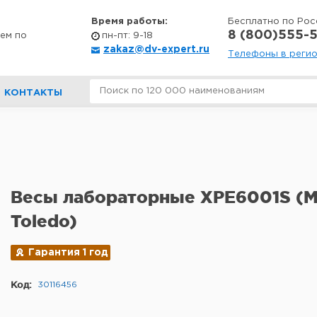
Время работы:
Бесплатно по Рос
8 (800)555-5
ем по
пн-пт: 9-18
zakaz@dv-expert.ru
Телефоны в реги
КОНТАКТЫ
Весы лабораторные XPE6001S (Me
Toledo)
Гарантия 1 год
Код:
30116456