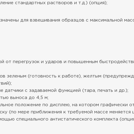
ение стандартных растворов и т.д.) (опция);
значены для взвешивания образцов с максимальной масс
ой от перегрузок и ударов и повышенным быстродейств
сов зеленым (готовность к работе), желтым (предупреж
вий);
датчики с задаваемой функцией (тара, печать и др.);
ью выноса до 4,5 м;
альное положение по дисплею, на котором графически о
ску (по мере приближения к требуемой массе меняется ц
мощью специального антистатического комплекта (опция