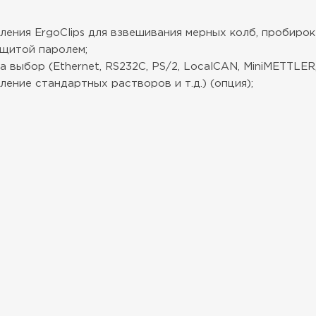
ния ErgoClips для взвешивания мерных колб, пробирок м
ащитой паролем;
выбор (Ethernet, RS232C, PS/2, LocalCAN, MiniMETTLER,
ение стандартных растворов и т.д.) (опция);