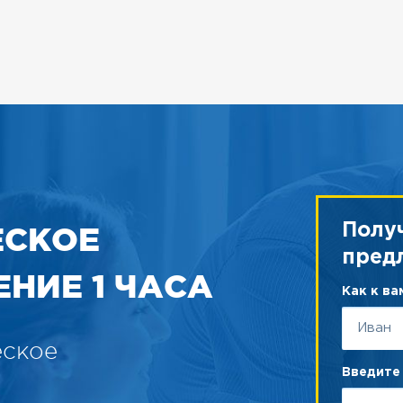
ЕСКОЕ
Полу
пред
НИЕ 1 ЧАСА
Как к в
еское
Введите