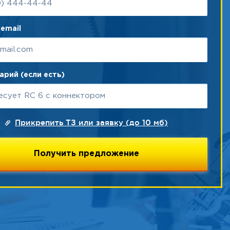
email
рий (если есть)
Прикрепить ТЗ или заявку (до 10 мб)