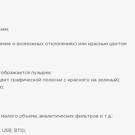
ием;
дение о возможных отклонениях) или красным цветом
тображается пузырек;
вет графической полоски с красного на зеленый);
);
алого объема, аналитических фильтров и т.д.;
 USB, BTS);