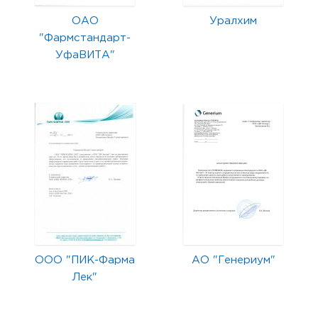
ОАО
Уралхим
"Фармстандарт-
УфаВИТА"
ООО "ПИК-Фарма
АО "Генериум"
Лек"