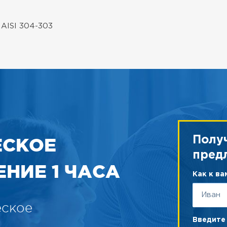
 AISI 304-303
ЕСКОЕ
Полу
пред
НИЕ 1 ЧАСА
Как к в
еское
Введите