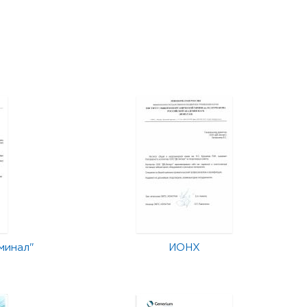
минал"
ИОНХ