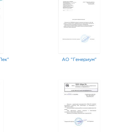
Лек"
АО "Генериум"