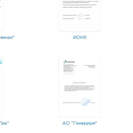
минал"
ИОНХ
Лек"
АО "Генериум"