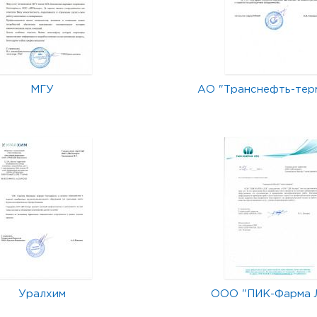
МГУ
АО "Транснефть-тер
Уралхим
ООО "ПИК-Фарма 