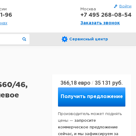
Войти
сии
Москва
1-96
+7 495 268-08-54
Заказать звонок
онах
Сервисный центр
366,18
евро
35 131
руб.
/
S60/46,
невое
Получить предложение
Производитель может поднять
запросите
цены —
коммерческое предложение
сейчас, и мы зафиксируем за