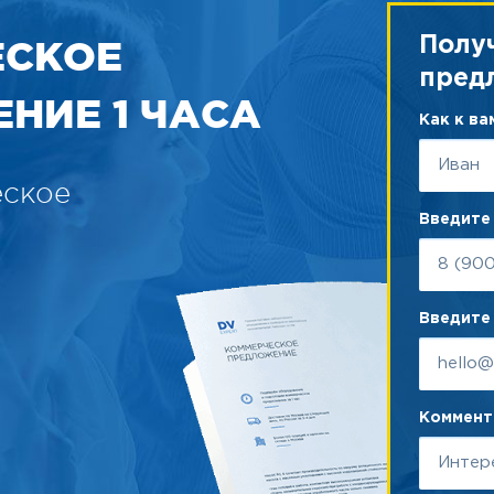
ЕСКОЕ
Полу
пред
НИЕ 1 ЧАСА
Как к в
еское
Введите
Введите 
Коммента