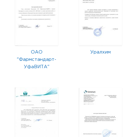
ОАО
Уралхим
"Фармстандарт-
УфаВИТА"