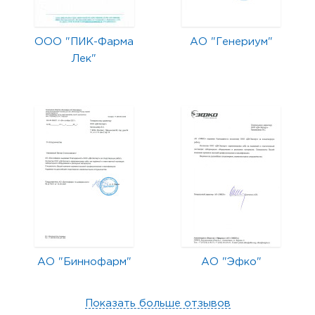
ООО "ПИК-Фарма
АО "Генериум"
Лек"
АО "Биннофарм"
АО "Эфко"
Показать больше отзывов