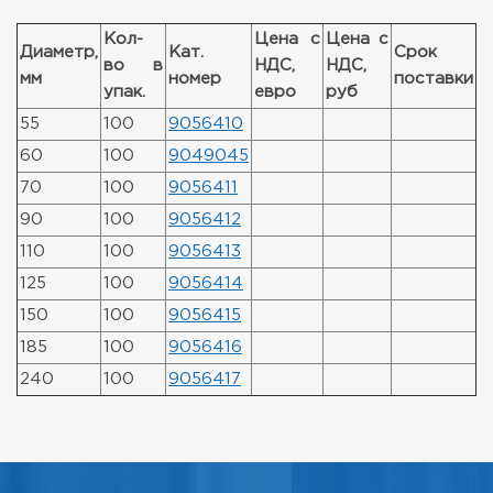
Кол-
Цена с
Цена с
Диаметр,
Кат.
Срок
во в
НДС,
НДС,
мм
номер
поставки
упак.
евро
руб
55
100
9056410
60
100
9049045
70
100
9056411
90
100
9056412
110
100
9056413
125
100
9056414
150
100
9056415
185
100
9056416
240
100
9056417