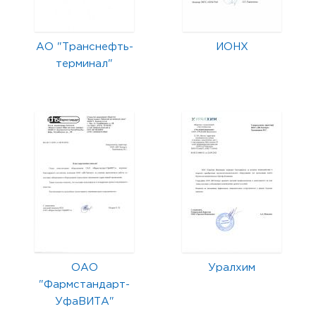
АО "Транснефть-
ИОНХ
терминал"
ОАО
Уралхим
"Фармстандарт-
УфаВИТА"