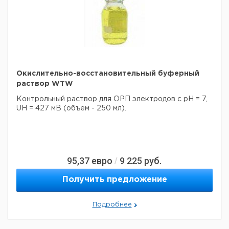
4,2 М KCl
1
9041033
Окислительно-восстановительный буферный
раствор WTW
Контрольный раствор для ОРП электродов с pH = 7,
UH = 427 мВ (объем - 250 мл).
95,37
евро
9 225
руб.
/
Получить предложение
Подробнее