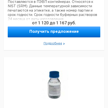
Поставляются в ПЭВП контейнерах. Относятся к
NIST (SRM). Данные температурной зависимости
печатаются на этикетке, а также номер партии и
срок годности. Срок годности буферных растворов
24 месяца от даты изготовления.
от
1 120
до
1 167
руб.
Цена
Цена
Значение
Получить предложение
Кол-
Кат.
с
с
С
pH при
Объем
Буфер
во в
номер
НДС,
НДС,
п
20 °C
упак.
евро
руб
Подробнее
4,00
1000
цитратный
1
9041367
±0,02
7,00
1000
фосфатный
1
9041368
±0,02
10,00
1000
боратный
1
9041369
±0,02