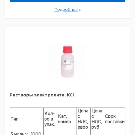
Подробнее
Растворы электролита, KCl
Цена
Цена
Кол-
Кат.
с
с
Срок
Тип
во в
номер
НДС,
НДС,
поставки
упак.
евро
руб
3 моль/л, 1000