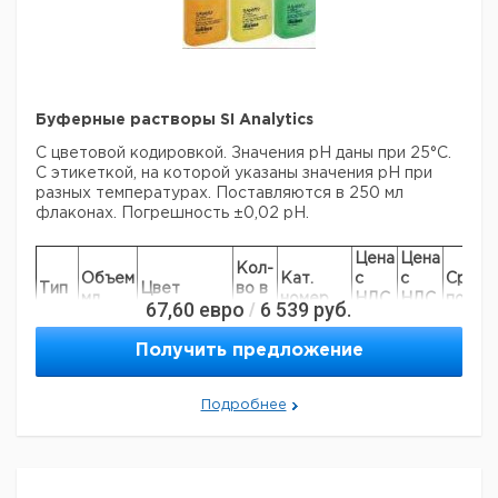
Буферные растворы SI Analytics
С цветовой кодировкой. Значения рН даны при 25°C.
С этикеткой, на которой указаны значения рН при
разных температурах. Поставляются в 250 мл
флаконах. Погрешность ±0,02 pH.
Цена
Цена
Кол-
Объем
Кат.
с
с
Срок
Тип
Цвет
во в
мл
номер
НДС,
НДС,
поста
67,60
евро
6 539
руб.
/
упак.
евро
руб
pH
Получить предложение
250
желтый
1
9041050
4.01
pH
250
зеленый
1
9041051
Подробнее
7.00
pH
250
оранжевый
1
9041052
10.01