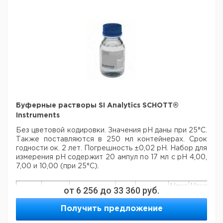
pH 7,00
5000
желтый
1
9040925
pH 10,00
500
голубой
1
9040926
pH 10,00
1000
голубой
1
9040927
pH 10,00
5000
голубой
1
9040928
Рекомендуем купить по низкой цене.
Буферные растворы SI Analytics SCHOTT®
Instruments
Без цветовой кодировки. Значения рН даны при 25°C.
Также поставляются в 250 мл контейнерах. Срок
годности ок. 2 лет. Погрешность ±0,02 pH. Набор для
измерения pH содержит 20 ампул по 17 мл с pH 4,00,
7,00 и 10,00 (при 25°C).
Цена
Цена
от
6 256
до
33 360
руб.
Кол-
Объем,
Кат.
с
с
Ср
Тип
Цвет
во в
мл
номер
НДС,
НДС,
пос
Получить предложение
упак.
евро
руб