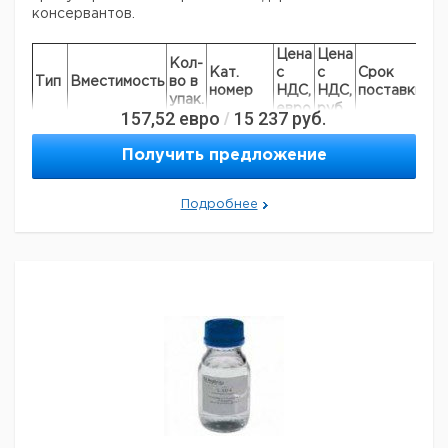
консервантов.
Цена
Цена
Кол-
Кат.
с
с
Срок
Тип
Вместимость
во в
номер
НДС,
НДС,
поставки
упак.
евро
руб
157,52
евро
15 237
руб.
/
250 мл,
pH
бутылка из
Получить предложение
1
9041004
4,01
стекла
DURAN®
Подробнее
250 мл,
pH
бутылка из
1
9041007
6,87
стекла
DURAN®
250 мл,
pH
бутылка из
1
9041009
9,18
стекла
DURAN®