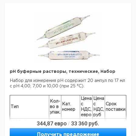
pH буферные растворы, технические, Набор
Набор для измерения pH содержит 20 ампул по 17 мл
с pH 4,00, 7,00 и 10,00 (при 25 °C).
Цена
Цена
Кол-
Кат.
с
с
Срок
Тип
во в
номер
НДС,
НДС,
поставки
упак.
евро
руб
pH буферные
344,87
евро
33 360
руб.
/
растворы,
технические,
1
9041081
Получить предложение