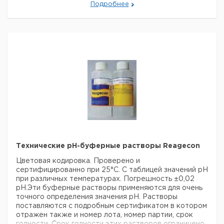
Подробнее
TEP 10
10,01*
1000
1
9040725
TRACE
TPL 4
4,01
250
1
9040727
TPL 7
7,00
250
1
9040728
TPL 10
10,00
250
1
9040729
для портативных pH-метров 315i, 330i, 340i, 350i, 3110,
3210, 3310 и лабораторных pH-метров inoLab® 720,
730, 740, 750.
Технические рН-буферные растворы Reagecon
Цветовая кодировка. Проверено и
сертифицированно при 25°С. С таблицей значений рН
при различных температурах. Погрешность ±0,02
рН.Эти буферные растворы применяются для очень
точного определения значения рН. Растворы
поставляются с подробным сертификатом в котором
отражен также и номер лота, номер партии, срок