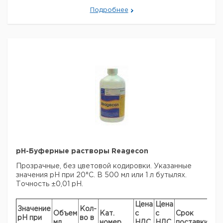
pH
250
Прозрачные
1
9041043
Подробнее
4,00
pH
250
Прозрачные
1
9041045
7,00
pH
250
Прозрачные
1
9041048
10,01
3 x 20 ампул
Набор
17
1
9041081
x 17 мл
Рекомендуем купить по низкой цене.
pH-Буферные растворы Reagecon
Прозрачные, без цветовой кодировки. Указанные
значения pH при 20°C. В 500 мл или 1 л бутылях.
Точность ±0,01 pH.
Цена
Цена
Значение
Кол-
Объем
Кат.
с
с
Срок
pH при
во в
мл
номер
НДС,
НДС,
поставки