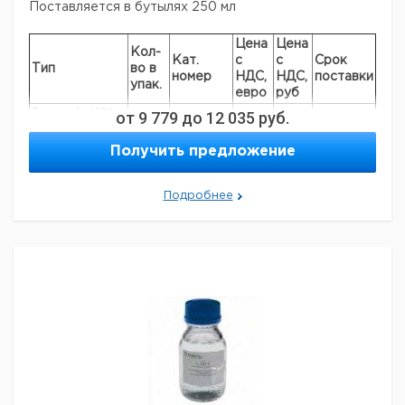
Поставляется в бутылях 250 мл
Цена
Цена
Кол-
Кат.
с
с
Срок
Тип
во в
номер
НДС,
НДС,
поставки
упак.
евро
руб
3 моль/л KCL,
от
9 779
до
12 035
руб.
без ионов
1
9040957
серебра, 250
Получить предложение
мл
3 моль/л KCL,
Подробнее
насыщен AgCl,
1
9040958
250 мл
.