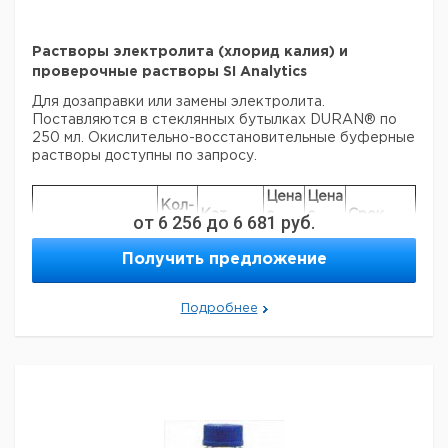
Растворы электролита (хлорид калия) и
проверочные растворы SI Analytics
Для дозаправки или замены электролита.
Поставляются в стеклянных бутылках DURAN® по
250 мл. Окислительно-восстановительные буферные
растворы доступны по запросу.
Цена
Цена
Кол-
Кат.
с
с
Срок
от
6 256
до
6 681
руб.
Тип
во в
номер
НДС,
НДС,
поставки
упак.
евро
руб
Получить предложение
2 М KNO3 +
0,001 М KCl (для
Подробнее
хлорид-
1
9041072
серебрянных
электродов)
3 М KCl
1
9041092
3 М KCl,
насыщенный
1
9041036
Ag/AgCl