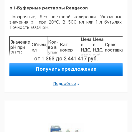
pH-Буферные растворы Reagecon
Прозрачные, без цветовой кодировки. Указанные
значения pH при 20°C. В 500 мл или 1 л бутылях.
Точность ±0,01 pH.
Цена
Цена
Значение
Кол-
Объем,
Кат.
с
с
Срок
pH при
во в
мл
номер
НДС,
НДС,
поставки
20 °C
упак.
евро
руб
от
1 363
до
2 441 417
руб.
pH 2,00
500
1
6228059
Получить предложение
pH 3,50
1000
1
7632597
pH 4,00
500
1
9040911
pH 4,00
1000
1
9040912
Подробнее
pH 6,00
500
1
6203561
pH 6,00
1000
1
6321027
pH 6,80
500
1
6206693
pH 6,865
500
1
7900066
pH 7,00
500
1
9040913
pH 7,00
1000
1
9040914
pH 9,00
500
1
6225161