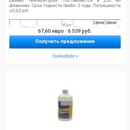
разных температурах. Поставляются в 250 мл
флаконах. Срок годности прибл. 2 года. Погрешность
±0,02 pH.
Цена
Цена
Кол-
Объем,
Кат.
с
с
Срок
67,60
евро
6 539
руб.
/
Тип
Цвет
во в
мл
номер
НДС,
НДС,
поста
упак.
евро
руб
Получить предложение
pH
250
желтый
1
9041050
4.01
Подробнее
pH
250
зеленый
1
9041051
7.00
pH
250
оранжевый
1
9041052
10.01
Рекомендуем купить по низкой цене.