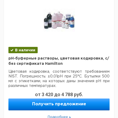
В наличии
рН-буферные растворы, цветовая кодировка, с/
без сертификата Hamilton
Цветовая кодировка, соответствуют требованием
NIST. Погрешность: ±0,01pH при 25°C. Бутылки 500
мл с этикетками, на которых даны значения рН при
различных температурах.
от
3 420
до
4 788
руб.
Цена
Цена
Значение
Кол-
Кат.
с
с
Срок
рН при
Описание
Получить предложение
во в
номер
НДС,
НДС,
пост
25 °C
упак.
евро
руб
С
Подробнее