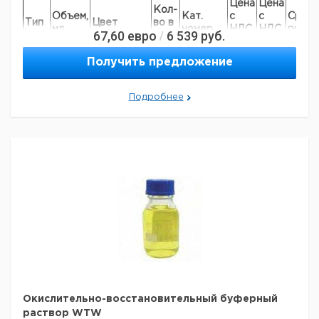
Цена
Цена
Кол-
Объем,
Кат.
с
с
Срок
Тип
Цвет
во в
мл
номер
НДС,
НДС,
поста
67,60
евро
6 539
руб.
/
упак.
евро
руб
pH
Получить предложение
250
желтый
1
9041050
4,01
pH
250
зеленый
1
9041051
Подробнее
7,00
pH
250
оранжевый
1
9041052
10,01
Рекомендуем купить по низкой цене.
Окислительно-восстановительный буферный
раствор WTW