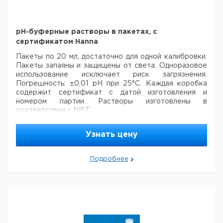
рН-буферные растворы в пакетах, с
сертификатом Hanna
Пакеты по 20 мл, достаточно для одной калибровки.
Пакеты запаяны и защищены от света. Одноразовое
использование исключает риск загрязнения.
Погрешность: ±0,01 pH при 25°C. Каждая коробка
содержит сертификат с датой изготовления и
номером партии. Растворы изготовлены в
соответствии с NIST.
Значение
Кол-
Цена с
Цена с
Узнать цену
Кат.
Срок
pH при
во в
НДС,
НДС,
номер
поставки
25 °C
упак.
евро
руб
Подробнее
pH 4,01
25
6803609
pH 7,01
25
6803610
pH 10,01
25
6803611
Рекомендуем купить по низкой цене.