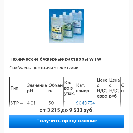
Технические буферные растворы WTW
Снабжены цветными этикетками.
Цена
Цена
Кол-
Значение
Объем
Кат.
с
с
Срок
Тип
во в
pH
мл
номер
НДС,
НДС,
пост
упак.
евро
руб
STP 4
4,01
50
1
9040734
от
3 215
до
9 588
руб.
TEP 4
4,01
1000
1
9040722
STP 7
7,00
50
1
9040735
Получить предложение
TEP 7
7,00
1000
1
9040723
TEP 10
10,00
1000
1
9040724