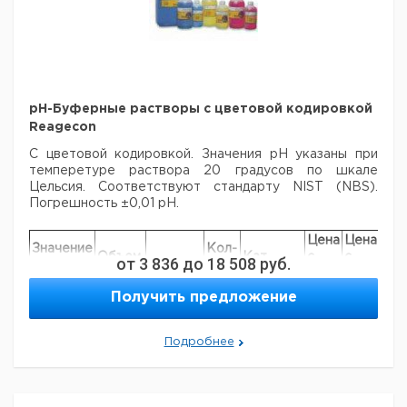
pH 9,00
1000
1
6206691
pH 10,00
500
1
9040915
pH 10,00
1000
1
9040916
pH 12,00
500
1
6234641
pH-Буферные растворы с цветовой кодировкой
Рекомендуем купить по низкой цене.
Reagecon
С цветовой кодировкой. Значения рН указаны при
темперетуре раствора 20 градусов по шкале
Цельсия. Соответствуют стандарту NIST (NBS).
Погрешность ±0,01 рН.
Цена
Цена
Значение
Кол-
Объем,
Кат.
с
с
Сро
от
3 836
до
18 508
руб.
pH при
Цвет
во в
мл
номер
НДС,
НДС,
пос
20 °C
упак.
евро
руб
Получить предложение
pH 4,00
500
красный
1
9040920
pH 4,00
1000
красный
1
9040921
Подробнее
pH 4,00
5000
красный
1
9040922
pH 7,00
500
желтый
1
9040923
pH 7,00
1000
желтый
1
9040924