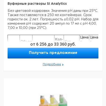
Буферные растворы SI Analytics
Без цветовой кодировки. Значения рН даны при 25°C.
Также поставляются в 250 мл контейнерах. Срок
годности ок. 2 лет. Погрешность ±0,02 pH. Набор для
измерения pH содержит 20 ампул по 17 мл с pH 4,00,
7,00 и 10,00 (при 25°C).
Цена
Цена
Кол-
Объем
Кат.
с
с
Сро
от
6 256
до
33 360
руб.
Тип
Цвет
во в
мл
номер
НДС,
НДС,
пос
упак.
евро
руб
Получить предложение
pH
250
Прозрачные
1
9041043
4,00
Подробнее
pH
250
Прозрачные
1
9041045
7,00
pH
250
Прозрачные
1
9041048
10.01
3 x 20 ампул
Набор
17
1
9041081
x 17 мл