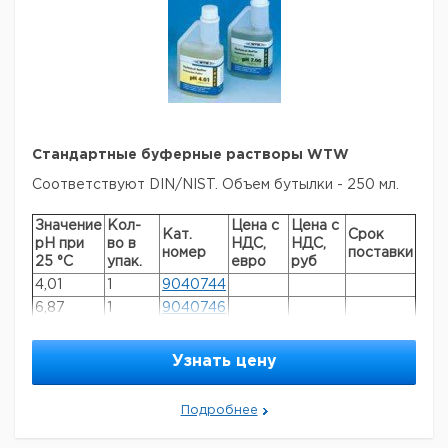
Стандартные буферные растворы WTW
Соответствуют DIN/NIST. Объем бутылки - 250 мл.
Значение
Кол-
Цена с
Цена с
Кат.
Срок
рН при
во в
НДС,
НДС,
номер
поставки
25 °C
упак.
евро
руб
4,01
1
9040744
6,87
1
9040746
9,18
1
9040749
Узнать цену
Рекомендуем купить по низкой цене.
Подробнее