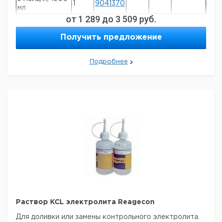
1
9041370
мл
от
1 289
до
3 509
руб.
3 моль/л, 250
1
9041371
мл
Получить предложение
3 моль/л, (AgCl
насыщенный),
1
9041372
250 мл
Подробнее
Раствор KCL электролита Reagecon
Для доливки или замены контрольного электролита.