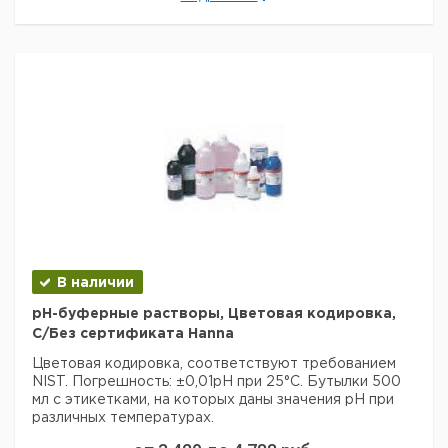
pH 7,01
1
6225206
сертификатом
С
pH 4,01
1
6225208
сертификатом
С
pH 10,01
1
6225207
сертификатом
Без
pH 7,01
1
6053384
сертификата
Без
pH 4,01
1
6053383
сертификата
Без
pH 10,01
1
6090412
сертификата
Рекомендуем купить по низкой цене.
В наличии
рН-буферные растворы, Цветовая кодировка,
С/Без сертификата Hanna
Цветовая кодировка, соответствуют требованием
NIST. Погрешность: ±0,01pH при 25°C. Бутылки 500
мл с этикетками, на которых даны значения рН при
различных температурах.