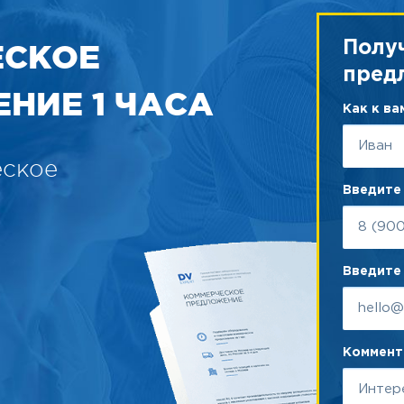
ЕСКОЕ
Полу
пред
НИЕ 1 ЧАСА
Как к в
еское
Введите
Введите 
Коммента