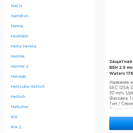
низком pH 
HACH
из колонки
протеомику
Hamilton
синтез пеп
Режим раз
Hanna
фаза.
USP класси
Heidolph
Специфика
Размер пор
Heinz Herenz
Эффективн
Максимальн
Hermle
Рабочий диа
Защитная 
Hermle 2
Эндкеппиро
BEH 2.5 мк
Содержани
Waters 17
Herolab
Название а
Hettcube Hettich
SEC 125A G
30 mm, 1/p
Hettich
Фасовка: 1
Тип / Сери
Hielscher
Диаметр: 7
Основана н
IKA
Waters Eth
и диол-свя
IKA 2
покрытия.