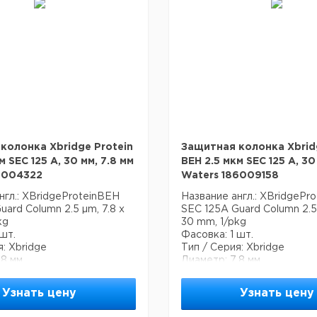
и ультранизкое отбирание
Режим разделения: исклю
 для анализа проб на
размера.
, характеристику белка и
USP классификация: L33
тида.
Спецификация:
деления: обращенная
Размер пор 125 А
Эффективная поверхность
фикация: L1
Максимальная температура
ция:
Рабочий диапазон 1 - 8 рН
 130 А
Эндкеппирование - нет
ая поверхность 185 м2/г
Содержание углерода 12 
ая температура 80 °C
пазон 1 - 12 рН
колонка Xbridge Protein
Защитная колонка Xbrid
вание - да
м SEC 125 A, 30 мм, 7.8 мм
BEH 2.5 мкм SEC 125 A, 30
е углерода 18 %
6004322
Waters 186009158
нгл.: XBridgeProteinBEH
Название англ.: XBridgePr
uard Column 2.5 µm, 7.8 x
SEC 125A Guard Column 2.5 
kg
30 mm, 1/pkg
 шт.
Фасовка: 1 шт.
я: Xbridge
Тип / Серия: Xbridge
.8 мм
Диаметр: 7.8 мм
а технологии частиц
Основана на технологии ч
ylene Bridged Hybrid (BEH)
Waters Ethylene Bridged H
Узнать цену
Узнать цену
занного поверхностного
и диол-связанного поверх
покрытия.