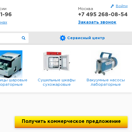
Войти
сии
Москва
1-96
+7 495 268-08-54
Заказать звонок
онах
Сервисный центр
ницы шаровые
Сушильные шкафы
Вакуумные насосы
бораторные
сухожаровые
лабораторные
анетарные
лабораторные
диафрагменные
мембранные
Получить
коммерческое
предложение