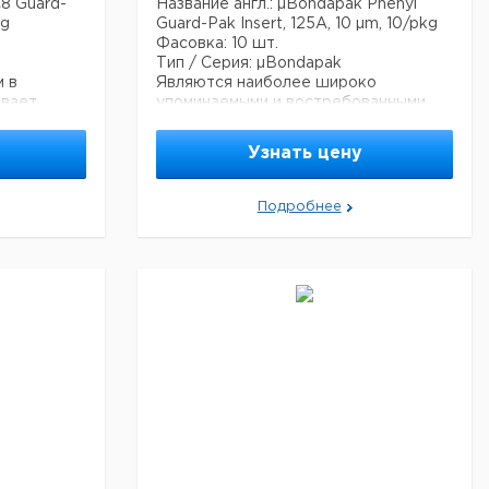
C8 Guard-
Название англ.: µBondapak Phenyl
kg
Guard-Pak Insert, 125A, 10 µm, 10/pkg
Фасовка: 10 шт.
Тип / Серия: µBondapak
м в
Являются наиболее широко
ивает
упоминаемыми и востребованными
е, более
колонками в мире.
Режим разделения: обращенная
Узнать цену
ованием
фаза.
снижения
Размер пор 125 А
Размер частиц 10 мкм
Подробнее
ных
Фаза Фенил (Phenyl)
аже самой
енная
 120 м2/г