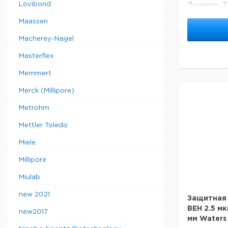
Lovibond
Диаметр: 7
Основана н
Maassen
Waters Eth
и диол-свя
Macherey-Nagel
покрытия.
Лучше всег
Masterflex
разделения
000 до 500
Memmert
Содержит 
Стандарт б
Merck (Millipore)
Специфика
Размер по
Metrohm
Mettler Toledo
Фасовка 1 
Miele
Тип / Сери
Диаметр 7.
Millipore
Длина 30 м
Размер по
Miulab
Размер час
Фаза SEC
new 2021
Защитная 
BEH 2.5 мк
new2017
мм Waters