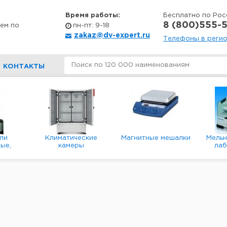
Время работы:
Бесплатно по Рос
8 (800)555-5
ем по
пн-пт: 9-18
zakaz@dv-expert.ru
Телефоны в реги
КОНТАКТЫ
ли
Климатические
Магнитные мешалки
Мель
ые,
камеры
ла
е,
пл
ые