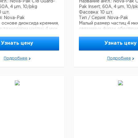
нгл.: Nova-Pak C18 Guard-
Название англ.: Nova-Pak 
 60A, 4 µm, 10/pkg
Pak Insert, 60A, 4 µm, 10/p
0 шт.
Фасовка: 10 шт.
я: Nova-Pak
Тип / Серия: Nova-Pak
 основе диоксида кремния,
Малый размер частиц 4 мк
а технологии частиц 4 мкм.
связанных фазах обеспеч
ию с колонкой 5 мкм
более высокое разрешени
ает более высокое
эффективную и быструю
Узнать цену
Узнать цену
е, более эффективное
хроматографию с использ
е и более быструю
более коротких колонок, 
афию.
расхода растворителя или
Подробнее
Подробнее
деления: обращенная
использования более длин
колонок для разделения д
фикация: L1
сложной смеси.
Режим разделения: обращ
фаза.
ция:
USP классификация: L7
 60 А
ая поверхность 120 м2/г
апазон 2 - 8 рН
Спецификация:
вание - да
Размер пор 60 А
 углерода 7.3 %
Эффективная поверхность
Рабочий диапазон 2 - 8 рН
Эндкеппирование - да
Содержание углерода 4 %