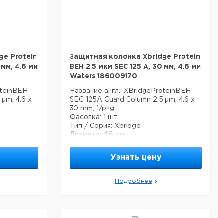
Эндкеппирование - да
Содержание углерода 7.3 %
ge Protein
Защитная колонка Xbridge Protein
 мм, 4.6 мм
BEH 2.5 мкм SEC 125 A, 30 мм, 4.6 мм
Waters 186009170
oteinBEH
Название англ.: XBridgeProteinBEH
µm, 4.6 x
SEC 125A Guard Column 2.5 µm, 4.6 x
30 mm, 1/pkg
Фасовка: 1 шт.
Тип / Серия: Xbridge
Диаметр: 4.6 мм
астиц
Основана на технологии частиц
ybrid (BEH)
Waters Ethylene Bridged Hybrid (BEH)
Узнать цену
ностного
и диол-связанного поверхностного
покрытия.
Лучше всего подходит для
Подробнее
зоне от 1
разделения белков в диапазоне от 1
000 до 80 000 дальтон.
EH125
Содержит один флакон BEH125
86006519).
Стандарт белка (артикул 186006519).