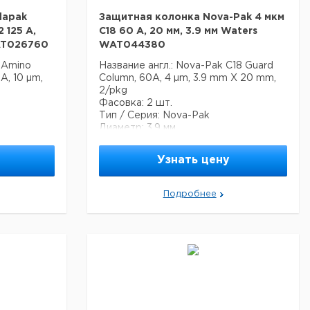
dapak
Защитная колонка Nova-Pak 4 мкм
 125 A,
C18 60 A, 20 мм, 3.9 мм Waters
AT026760
WAT044380
 Amino
Название англ.: Nova-Pak C18 Guard
A, 10 µm,
Column, 60A, 4 µm, 3.9 mm X 20 mm,
2/pkg
Фасовка: 2 шт.
Тип / Серия: Nova-Pak
Диаметр: 3.9 мм
ко
Колонка на основе диоксида кремния,
ванными
основана на технологии частиц 4 мкм.
Узнать цену
По сравнению с колонкой 5 мкм
енная
обеспечивает более высокое
разрешение, более эффективное
Подробнее
разделение и более быструю
хроматографию.
Режим разделения: обращенная
фаза.
USP классификация: L1
Спецификация:
Размер пор 60 А
Эффективная поверхность 120 м2/г
Рабочий диапазон 2 - 8 рН