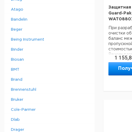
Защитная 
Atago
Guard-Pak 
WAT0880
Bandelin
При разра
Beger
очистки о
баланс ме
Being Instrument
пропускно
стоимость
Binder
Режим раз
1 155,
Biosan
фаза.
Специфика
Полу
BMT
Размер пор
Название а
Brand
Pak Insert,
Фасовка 10
Brennenstuhl
Тип / Сери
Размер час
Bruker
Фаза C18
Cole-Parmer
Dlab
Drager