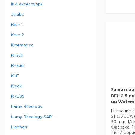
Лучше всег
IKA аксессуары
разделения
000 до 80 
Julabo
Содержит 
Стандарт б
Kern 1
Режим раз
Kern 2
размера.
USP класси
Kinematica
Специфика
Размер пор
Kirsch
Эффективн
Максимальн
Knauer
Рабочий ди
Эндкеппиро
KNF
Содержани
Knick
Защитная 
BEH 2.5 мк
KRUSS
мм Waters
Lamy Rheology
Название а
SEC 200A G
Lamy Rheology SARL
30 mm, 1/p
Liebherr
Фасовка: 1
Тип / Сери