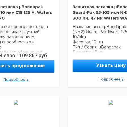
вставка µBondapak
Защитная вставка µBon
10 мкм С18 125 A, Waters
Guard-Pak 55-105 мкм NH2
70
300 мм, 47 мм Waters W
ботке нового протокола
Название англ.: µBondapak
беспечивает лучший
(NH2) Guard-Pak Insert, 125
жду разрешением,
10/pkg
й способностью и
Фасовка: 10 шт.
ю.
Тип / Серия: µBondapak
деления: обращенная
Диаметр: 47 мм
84
евро
109 867
руб.
/
Являются наиболее широ
ция:
упоминаемыми и востребо
Узнать цену
чить предложение
 125 А
колонками в мире.
нгл.µBondapak C18 Guard-
Режим разделения: обращ
 125A, 10 µm, 10/pkg
фаза.
Подробнее
Подробнее
 шт.
Спецификация:
я µBondapak
Размер пор 125 А
тиц 10 мкм
Длина 300 мм
Размер частиц 55-105 мкм
Фаза Амино (NH2)