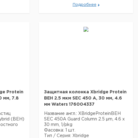
Лучше всего подходит для
Подробнее
зоне от 1
разделения белков в диапазоне от 10
000 до 500 000 дальтон.
EH125
Содержит один флакон BEH200
86006519).
Стандарт белка (артикул 186006518).
чение
Спецификация:
Размер пор 200 А
 220 м2/г
 45 °C
%
ge Protein
Защитная колонка Xbridge Protein
 мм, 7.8
BEH 2.5 мкм SEC 450 A, 30 мм, 4.6
мм Waters 176004337
астиц
Название англ.: XBridgeProteinBEH
ybrid (BEH)
SEC 450A Guard Column 2.5 µm, 4.6 x
ностного
30 mm, 1/pkg
Фасовка: 1 шт.
Тип / Серия: Xbridge