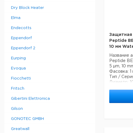
Dry Block Heater
Elma
Endecotts
Защитная 
Eppendorf
Peptide BE
10 мм Wat
Eppendorf 2
Название а
Eurping
Peptide BE
5 µm, 10 m
Evoqua
Фасовка: 1
Тип / Сери
Fiocchetti
Диаметр: 1
Оптимизиро
Fritsch
качество 
пептидов.
Gibertini Elettronica
Мелкопори
Gilson
трифункци
пептидная 
GONOTEC GMBH
самый широ
использова
Greatwall
превосход