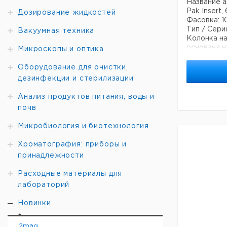
Название а
Pak Insert,
Дозирование жидкостей
Фасовка: 1
Тип / Сери
Вакуумная техника
Колонка на
основана н
Микроскопы и оптика
По сравнен
обеспечив
Оборудование для очистки,
разрешени
дезинфекции и стерилизации
разделени
хроматогр
Анализ продуктов питания, воды и
Режим раз
почв
фаза.
USP класси
Микробиология и биотехнология
Хроматография: приборы и
Специфика
принадлежности
Размер пор
Эффективн
Расходные материалы для
Рабочий ди
Эндкеппиро
лабораторий
Содержание
Новинки
2mag