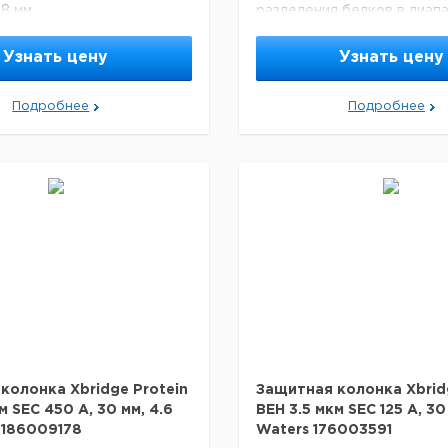
.8 мм
разделения белков в диапа
а технологии частиц
000 до 500 000 дальтон.
ylene Bridged Hybrid (BEH)
Содержит один флакон B
Узнать цену
Узнать цену
занного поверхностного
Стандарт белка (артикул 1
о подходит для
Подробнее
Подробнее
 белков в диапазоне от 10
Спецификация:
 000 дальтон.
Размер пор 200 А
один флакон BEH200
Фасовка 1 шт.
елка (артикул 186006518).
Тип / Серия Xbridge
ция:
Диаметр 7.8 мм
р 200 А
Длина 30 мм
Размер частиц 2.5 мкм
Фаза SEC
шт.
я Xbridge
8 мм
м
р 200 A
тиц 2.5 мкм
колонка Xbridge Protein
Защитная колонка Xbrid
м SEC 450 A, 30 мм, 4.6
BEH 3.5 мкм SEC 125 A, 30
 186009178
Waters 176003591