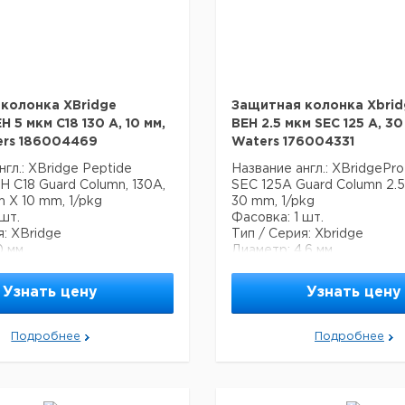
колонка XBridge
Защитная колонка Xbrid
H 5 мкм C18 130 A, 10 мм,
BEH 2.5 мкм SEC 125 A, 30
ers 186004469
Waters 176004331
нгл.: XBridge Peptide
Название англ.: XBridgePr
H C18 Guard Column, 130A,
SEC 125A Guard Column 2.5 
m X 10 mm, 1/pkg
30 mm, 1/pkg
 шт.
Фасовка: 1 шт.
я: XBridge
Тип / Серия: Xbridge
0 мм
Диаметр: 4.6 мм
вана и проверена на
Основана на технологии ч
контроля содержания
Waters Ethylene Bridged H
Узнать цену
Узнать цену
и диол-связанного поверх
стая 130 А
покрытия.
онально связанная
Лучше всего подходит для
Подробнее
Подробнее
частица BEH предлагает
разделения белков в диапа
кий пригодный для
000 до 80 000 дальтон.
ния диапазон pH,
Содержит один флакон B
ную стабильность при
Стандарт белка (артикул 1