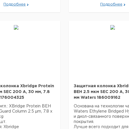
о подходит для
Лучше всего подходит для
Подробнее
Подробнее
 белков в диапазоне от 1
разделения белков в диапа
000 дальтон.
000 до 80 000 дальтон.
один флакон BEH125
Содержит один флакон B
елка (артикул 186006519).
Стандарт белка (артикул 1
деления: исключение
Режим разделения: исклю
размера.
фикация: L33
USP классификация: L33
ция:
Спецификация:
 125 А
Размер пор 125 А
ая поверхность 220 м2/г
Эффективная поверхность
ая температура 45 °C
Максимальная температура
апазон 1 - 8 рН
Рабочий диапазон 1 - 8 рН
вание - нет
Эндкеппирование - нет
е углерода 12 %
Содержание углерода 12 
колонка Xbridge Protein
Защитная колонка Xbrid
м SEC 200 A, 30 мм, 7.8
BEH 2.5 мкм SEC 200 A, 30
 176004325
мм Waters 186009162
нгл.: XBridge Protein BEH
Основана на технологии ч
uard Column 2.5 µm, 7.8 x
Waters Ethylene Bridged H
kg
и диол-связанного поверх
 шт.
покрытия.
я: Xbridge
Лучше всего подходит для