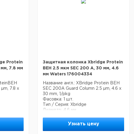
чение
Спецификация:
Размер пор 125 А
 220 м2/г
 45 °C
%
ge Protein
Защитная колонка Xbridge Protein
 мм, 7.8 мм
BEH 2.5 мкм SEC 200 A, 30 мм, 4.6
мм Waters 176004334
oteinBEH
Название англ.: XBridge Protein BEH
µm, 7.8 x
SEC 200A Guard Column 2.5 µm, 4.6 x
30 mm, 1/pkg
Фасовка: 1 шт.
Тип / Серия: Xbridge
Диаметр: 4.6 мм
астиц
Основана на технологии частиц
ybrid (BEH)
Waters Ethylene Bridged Hybrid (BEH)
Узнать цену
ностного
и диол-связанного поверхностного
покрытия.