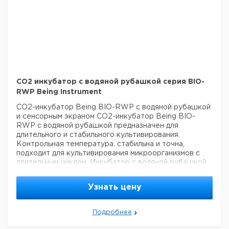
CO2 инкубатор с водяной рубашкой cерия BIO-
RWP Being Instrument
CO2-инкубатор Being BIO-RWP с водяной рубашкой
и сенсорным экраном
CO2-инкубатор Being BIO-
RWP с водяной рубашкой предназначен для
длительного и стабильного культивирования.
Контрольная температура. стабильна и точна,
подходит для культивирования микроорганизмов с
длительным циклом. Инкубатор с водяной рубашкой
не требует частого открытия дверцы.
Основные
преимущества
Температура, концентрация CO2 и
Узнать цену
стабильность температуры регулируются с помощью
циркуляционного вентилятора.
Дверной
переключатель. Когда инкубатор работает, и
Подробнее
пользователь открывает внутреннюю стеклянную
дверь, CO2-инкубатор прекращает нагрев, впуск