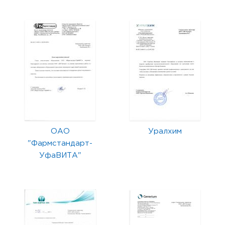
ОАО
Уралхим
"Фармстандарт-
УфаВИТА"